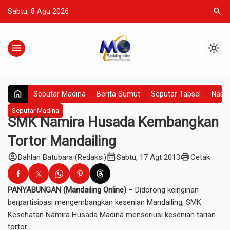
search
Sabtu, 8 Agu 2026
menu
light_mode
home
Seputar Madina
Berita Sumut
Seputar Tapsel
Nasio
Seputar Madina
SMK Namira Husada Kembangkan
Tortor Mandailing
account_circle
calendar_month
print
Dahlan Batubara (Redaksi)
Sabtu, 17 Agt 2013
Cetak
PANYABUNGAN (Mandailing Online)
– Didorong keinginan
berpartisipasi mengembangkan kesenian Mandailing, SMK
Kesehatan Namira Husada Madina menseriusi kesenian tarian
tortor.