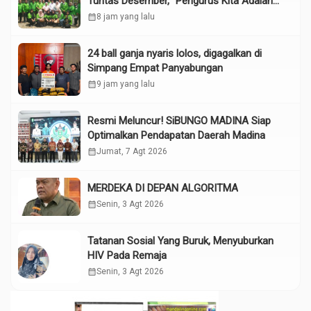
Tuntas Desember, “Pengurus Kita Adalah
Tokoh”
calendar_month
8 jam yang lalu
24 ball ganja nyaris lolos, digagalkan di
Simpang Empat Panyabungan
calendar_month
9 jam yang lalu
Resmi Meluncur! SiBUNGO MADINA Siap
Optimalkan Pendapatan Daerah Madina
calendar_month
Jumat, 7 Agt 2026
MERDEKA DI DEPAN ALGORITMA
calendar_month
Senin, 3 Agt 2026
Tatanan Sosial Yang Buruk, Menyuburkan
HIV Pada Remaja
calendar_month
Senin, 3 Agt 2026