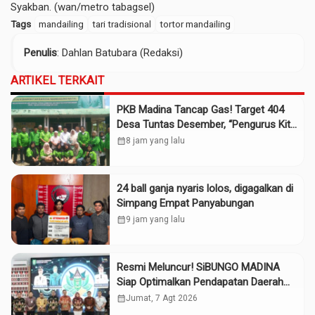
Syakban. (wan/metro tabagsel)
Tags
mandailing
tari tradisional
tortor mandailing
Penulis
: Dahlan Batubara (Redaksi)
ARTIKEL TERKAIT
PKB Madina Tancap Gas! Target 404
Desa Tuntas Desember, “Pengurus Kita
Adalah Tokoh”
calendar_month
8 jam yang lalu
24 ball ganja nyaris lolos, digagalkan di
Simpang Empat Panyabungan
calendar_month
9 jam yang lalu
Resmi Meluncur! SiBUNGO MADINA
Siap Optimalkan Pendapatan Daerah
Madina
calendar_month
Jumat, 7 Agt 2026