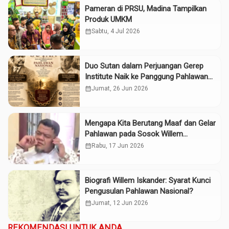
Pameran di PRSU, Madina Tampilkan
Produk UMKM
calendar_month
Sabtu, 4 Jul 2026
Duo Sutan dalam Perjuangan Gerep
Institute Naik ke Panggung Pahlawan
Nasional
calendar_month
Jumat, 26 Jun 2026
Mengapa Kita Berutang Maaf dan Gelar
Pahlawan pada Sosok Willem
Iskander?
calendar_month
Rabu, 17 Jun 2026
Biografi Willem Iskander: Syarat Kunci
Pengusulan Pahlawan Nasional?
calendar_month
Jumat, 12 Jun 2026
REKOMENDASI UNTUK ANDA