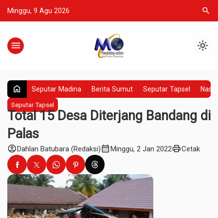
search
Minggu, 9 Agu 2026
menu
light_mode
home
Seputar Madina
Berita Sumut
Seputar Tapsel
Nasio
Seputar Tapsel
Total 15 Desa Diterjang Bandang di
Palas
account_circle
calendar_month
print
Dahlan Batubara (Redaksi)
Minggu, 2 Jan 2022
Cetak