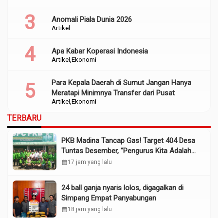
Anomali Piala Dunia 2026
Artikel
Apa Kabar Koperasi Indonesia
Artikel
Ekonomi
Para Kepala Daerah di Sumut Jangan Hanya
Meratapi Minimnya Transfer dari Pusat
Artikel
Ekonomi
TERBARU
PKB Madina Tancap Gas! Target 404 Desa
Tuntas Desember, “Pengurus Kita Adalah
Tokoh”
calendar_month
17 jam yang lalu
24 ball ganja nyaris lolos, digagalkan di
Simpang Empat Panyabungan
calendar_month
18 jam yang lalu