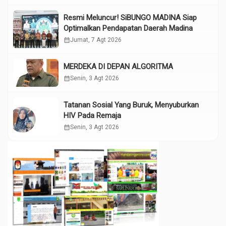
Resmi Meluncur! SiBUNGO MADINA Siap
Optimalkan Pendapatan Daerah Madina
calendar_month
Jumat, 7 Agt 2026
MERDEKA DI DEPAN ALGORITMA
calendar_month
Senin, 3 Agt 2026
Tatanan Sosial Yang Buruk, Menyuburkan
HIV Pada Remaja
calendar_month
Senin, 3 Agt 2026