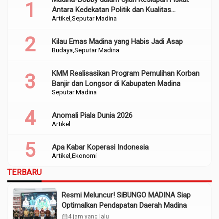
Antara Kedekatan Politik dan Kualitas
Artikel
Seputar Madina
Perencanaan
Kilau Emas Madina yang Habis Jadi Asap
Budaya
Seputar Madina
KMM Realisasikan Program Pemulihan Korban
Banjir dan Longsor di Kabupaten Madina
Seputar Madina
Anomali Piala Dunia 2026
Artikel
Apa Kabar Koperasi Indonesia
Artikel
Ekonomi
TERBARU
Resmi Meluncur! SiBUNGO MADINA Siap
Optimalkan Pendapatan Daerah Madina
calendar_month
4 jam yang lalu