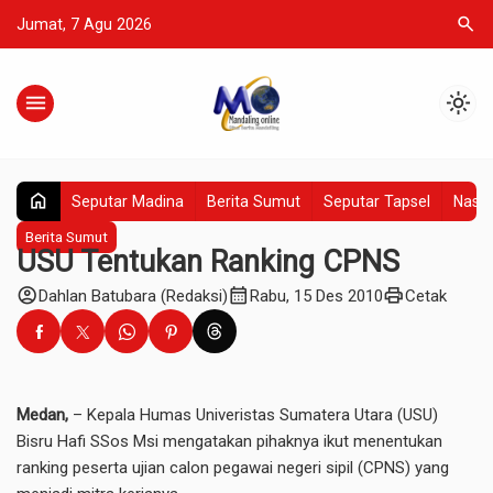
search
Jumat, 7 Agu 2026
menu
light_mode
home
Seputar Madina
Berita Sumut
Seputar Tapsel
Nasio
Berita Sumut
USU Tentukan Ranking CPNS
account_circle
calendar_month
print
Dahlan Batubara (Redaksi)
Rabu, 15 Des 2010
Cetak
Medan,
– Kepala Humas Univeristas Sumatera Utara (USU)
Bisru Hafi SSos Msi mengatakan pihaknya ikut menentukan
ranking peserta ujian calon pegawai negeri sipil (CPNS) yang