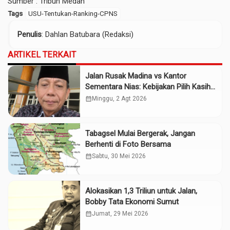
Sumber :
Tribun Medan
Tags
USU-Tentukan-Ranking-CPNS
Penulis
: Dahlan Batubara (Redaksi)
ARTIKEL TERKAIT
Jalan Rusak Madina vs Kantor
Sementara Nias: Kebijakan Pilih Kasih
Gubsu
calendar_month
Minggu, 2 Agt 2026
Tabagsel Mulai Bergerak, Jangan
Berhenti di Foto Bersama
calendar_month
Sabtu, 30 Mei 2026
Alokasikan 1,3 Triliun untuk Jalan,
Bobby Tata Ekonomi Sumut
calendar_month
Jumat, 29 Mei 2026