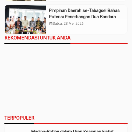
Pimpinan Daerah se-Tabagsel Bahas
Potensi Penerbangan Dua Bandara
calendar_month
Sabtu, 23 Mei 2026
REKOMENDASI UNTUK ANDA
TERPOPULER
Madina-Bobby dalam Ujian Kesiapan Fiskal: