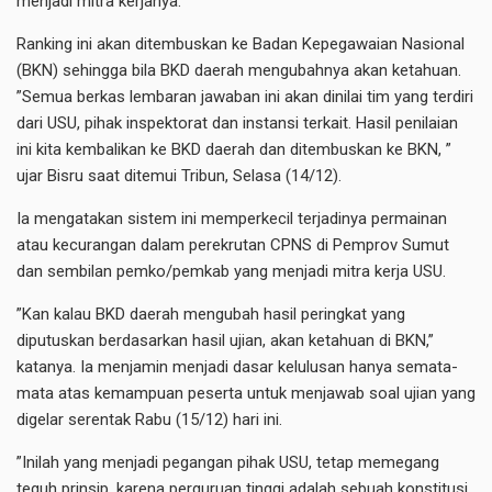
menjadi mitra kerjanya.
Ranking ini akan ditembuskan ke Badan Kepegawaian Nasional
(BKN) sehingga bila BKD daerah mengubahnya akan ketahuan.
”Semua berkas lembaran jawaban ini akan dinilai tim yang terdiri
dari USU, pihak inspektorat dan instansi terkait. Hasil penilaian
ini kita kembalikan ke BKD daerah dan ditembuskan ke BKN, ”
ujar Bisru saat ditemui Tribun, Selasa (14/12).
Ia mengatakan sistem ini memperkecil terjadinya permainan
atau kecurangan dalam perekrutan CPNS di Pemprov Sumut
dan sembilan pemko/pemkab yang menjadi mitra kerja USU.
”Kan kalau BKD daerah mengubah hasil peringkat yang
diputuskan berdasarkan hasil ujian, akan ketahuan di BKN,”
katanya. Ia menjamin menjadi dasar kelulusan hanya semata-
mata atas kemampuan peserta untuk menjawab soal ujian yang
digelar serentak Rabu (15/12) hari ini.
”Inilah yang menjadi pegangan pihak USU, tetap memegang
teguh prinsip, karena perguruan tinggi adalah sebuah konstitusi