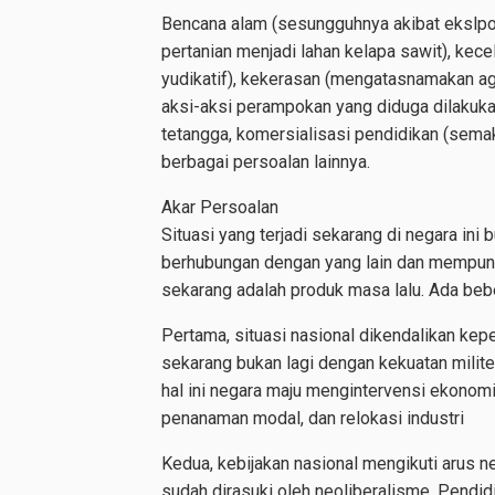
Bencana alam (sesungguhnya akibat ekslpoit
pertanian menjadi lahan kelapa sawit), kecel
yudikatif), kekerasan (mengatasnamakan aga
aksi-aksi perampokan yang diduga dilakuk
tetangga, komersialisasi pendidikan (sem
berbagai persoalan lainnya.
Akar Persoalan
Situasi yang terjadi sekarang di negara ini 
berhubungan dengan yang lain dan mempuny
sekarang adalah produk masa lalu. Ada beb
Pertama, situasi nasional dikendalikan kep
sekarang bukan lagi dengan kekuatan milite
hal ini negara maju mengintervensi ekonomi
penanaman modal, dan relokasi industri
Kedua, kebijakan nasional mengikuti arus 
sudah dirasuki oleh neoliberalisme. Pendidi