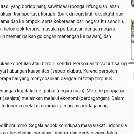
asi yang berlebihan), sawitisasi (pengalihfungsian lahan
akaan transportasi, korupsi (baik di legislatif, eksekutif dan
ma dan kelompok, serta kekerasan dari negara itu sendiri),
an kelompok teroris, masalah perbatasan dengan negara
akin memarjinalkan golongan menengah ke bawah), dan
bukan kebetulan atau berdiri sendiri. Persoalan tersebut saling
ai hubungan kausalitas (sebab-akibat). Karena persolan
erapa hal yang menyebabkan bangsa ini tetap terpuruk.
entingan kapitalisme global (negara maju). Metode penjajahan
r (senjata) melainkan melalui ekonomi (perdagangan). Dalam
 Indonesia melalui pinjaman, perjanjian perdagangan,
neoliberalisme. Segala aspek kehidupan masyarakat Indonesia
kan, kesehatan, pertanian, energi, dan perdagangan telah