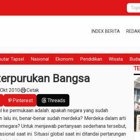
INDEX BERITA
REDAK
utar Tapsel
Nasional
Ekonomi
Pendidikan
Wisata
Buda
T
terpurukan Bangsa
print
 Okt 2010
Cetak
Pinterest
Threads
ke permukaan adalah: apakah negara yang sudah
lalu ini, benar-benar sudah merdeka? Merdeka dalam arti
ernegara? Untuk menjawab pertanyaan sederhana tersebut,
asional saat ini. Situasi global saat ini ditandai pertarungan