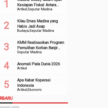
Kesiapan Fiskal: Antara
Artikel
Seputar Madina
Kedekatan Politik dan
Kualitas Perencanaan
Kilau Emas Madina yang
Habis Jadi Asap
Budaya
Seputar Madina
KMM Realisasikan Program
Pemulihan Korban Banjir
Seputar Madina
dan Longsor di Kabupaten
Madina
Anomali Piala Dunia 2026
Artikel
Apa Kabar Koperasi
Indonesia
Artikel
Ekonomi
ERBARU