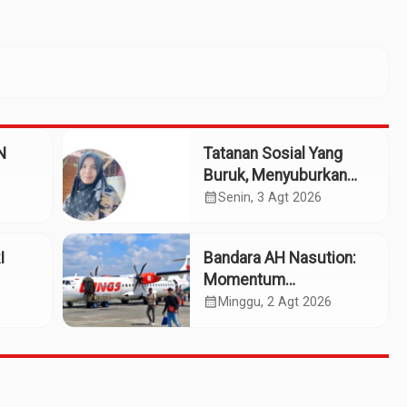
N
Tatanan Sosial Yang
Buruk, Menyuburkan
HIV Pada Remaja
calendar_month
Senin, 3 Agt 2026
I
Bandara AH Nasution:
Momentum
Kebangkitan Tabagsel
calendar_month
Minggu, 2 Agt 2026
Menuju Daerah Maju