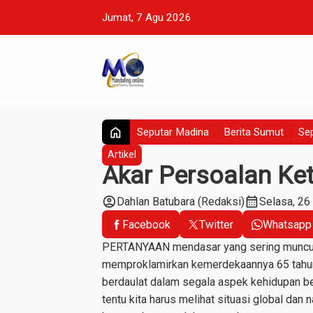
Jumat, 7 Agu 2026
home
Seputar Madina
Berita Sumut
Sep
Artikel
Akar Persoalan Ke
account_circle
calendar_month
Dahlan Batubara (Redaksi)
Selasa, 26
Facebook
Twitter
Whatsapp
PERTANYAAN mendasar yang sering muncul 
memproklamirkan kemerdekaannya 65 tahun 
berdaulat dalam segala aspek kehidupan b
tentu kita harus melihat situasi global dan n