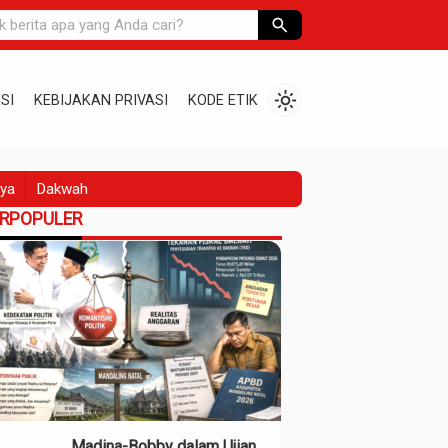
search
light_mode
SI
KEBIJAKAN PRIVASI
KODE ETIK
ya
Dakwah
ERPOPULER
Madina-Bobby dalam Ujian