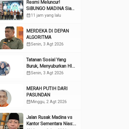
Resmi Meluncur!
SiBUNGO MADINA Siap
Optimalkan Pendapatan
calendar_month
11 jam yang lalu
Daerah Madina
MERDEKA DI DEPAN
ALGORITMA
calendar_month
Senin, 3 Agt 2026
Tatanan Sosial Yang
Buruk, Menyuburkan HIV
Pada Remaja
calendar_month
Senin, 3 Agt 2026
MERAH PUTIH DARI
PASUNDAN
calendar_month
Minggu, 2 Agt 2026
Jalan Rusak Madina vs
Kantor Sementara Nias: