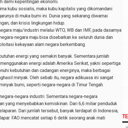
 demi kepentingan ekonomi.
ima kubu sosialis, maka kubu kapitalis yang dikomandani
runya di muka bumi ini. Dunia yang sekarang diwarnai
ngan, dan krisis lingkungan hidup.
egara maju/industri melalui WTO, WB dan IMF, pada dasarnya
 negara-negara maju bisa disebarkan ke seluruh dunia dan
loitasi kekayaan alam negara berkembang.
butuhan energi yang semakin banyak. Sementara jumlah
 menggunakan energi adalah Amerika Serikat, yakni sepertiga
enuhi kebutuhan dan cadangan energinya, maka berbagai
hasil minyak. Oleh sebab itu, negara adikuasa ini sangat
minyak bumi, seperti negara-negara di Timur Tengah.
egara-negara industri. Sementara negara-negara
an yang menyebabkan kemiskinan. Dari 6,6 miliar penduduk
laparan. Dari jumlah tersebut, banyak terdapat di Indonesia,
T
 lapar. FAO mencatat setiap 6 detik seorang anak mati