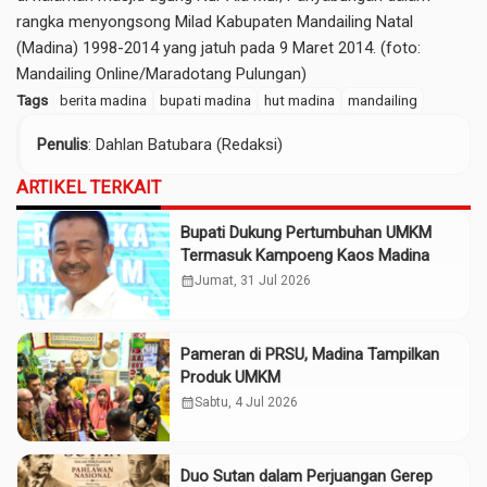
rangka menyongsong Milad Kabupaten Mandailing Natal
(Madina) 1998-2014 yang jatuh pada 9 Maret 2014. (foto:
Mandailing Online/Maradotang Pulungan)
Tags
berita madina
bupati madina
hut madina
mandailing
Penulis
: Dahlan Batubara (Redaksi)
ARTIKEL TERKAIT
Bupati Dukung Pertumbuhan UMKM
Termasuk Kampoeng Kaos Madina
calendar_month
Jumat, 31 Jul 2026
Pameran di PRSU, Madina Tampilkan
Produk UMKM
calendar_month
Sabtu, 4 Jul 2026
Duo Sutan dalam Perjuangan Gerep