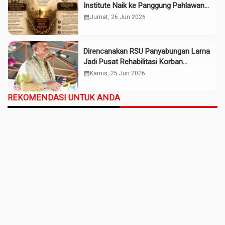
Institute Naik ke Panggung Pahlawan
Nasional
calendar_month
Jumat, 26 Jun 2026
Direncanakan RSU Panyabungan Lama
Jadi Pusat Rehabilitasi Korban
Narkoba
calendar_month
Kamis, 25 Jun 2026
REKOMENDASI UNTUK ANDA