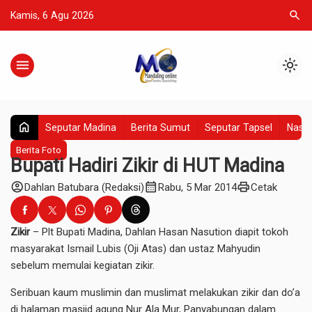
search
Kamis, 6 Agu 2026
menu
light_mode
home
Seputar Madina
Berita Sumut
Seputar Tapsel
Nasio
Berita Foto
Bupati Hadiri Zikir di HUT Madina
account_circle
calendar_month
print
Dahlan Batubara (Redaksi)
Rabu, 5 Mar 2014
Cetak
Zikir
– Plt Bupati Madina, Dahlan Hasan Nasution diapit tokoh
masyarakat Ismail Lubis (Oji Atas) dan ustaz Mahyudin
sebelum memulai kegiatan zikir.
Seribuan kaum muslimin dan muslimat melakukan zikir dan do’a
di halaman masjid agung Nur Ala Mur, Panyabungan dalam