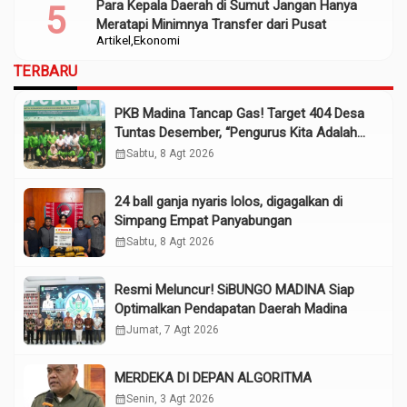
Para Kepala Daerah di Sumut Jangan Hanya
Meratapi Minimnya Transfer dari Pusat
Artikel
Ekonomi
TERBARU
PKB Madina Tancap Gas! Target 404 Desa
Tuntas Desember, “Pengurus Kita Adalah
Tokoh”
calendar_month
Sabtu, 8 Agt 2026
24 ball ganja nyaris lolos, digagalkan di
Simpang Empat Panyabungan
calendar_month
Sabtu, 8 Agt 2026
Resmi Meluncur! SiBUNGO MADINA Siap
Optimalkan Pendapatan Daerah Madina
calendar_month
Jumat, 7 Agt 2026
MERDEKA DI DEPAN ALGORITMA
calendar_month
Senin, 3 Agt 2026