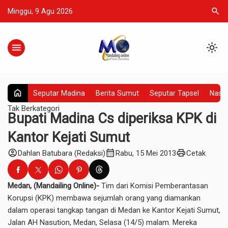
search
Minggu, 9 Agu 2026
menu
light_mode
home
Seputar Madina
Berita Sumut
Seputar Tapsel
Nasio
Tak Berkategori
Bupati Madina Cs diperiksa KPK di
Kantor Kejati Sumut
account_circle
calendar_month
print
Dahlan Batubara (Redaksi)
Rabu, 15 Mei 2013
Cetak
Medan, (Mandailing Online)-
Tim dari Komisi Pemberantasan
Korupsi (KPK) membawa sejumlah orang yang diamankan
dalam operasi tangkap tangan di Medan ke Kantor Kejati Sumut,
Jalan AH Nasution, Medan, Selasa (14/5) malam. Mereka