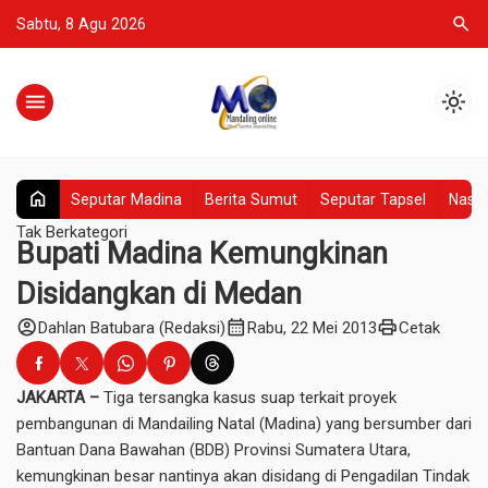
search
Sabtu, 8 Agu 2026
menu
light_mode
home
Seputar Madina
Berita Sumut
Seputar Tapsel
Nasio
Tak Berkategori
Bupati Madina Kemungkinan
Disidangkan di Medan
account_circle
calendar_month
print
Dahlan Batubara (Redaksi)
Rabu, 22 Mei 2013
Cetak
JAKARTA –
Tiga tersangka kasus suap terkait proyek
pembangunan di Mandailing Natal (Madina) yang bersumber dari
Bantuan Dana Bawahan (BDB) Provinsi Sumatera Utara,
kemungkinan besar nantinya akan disidang di Pengadilan Tindak