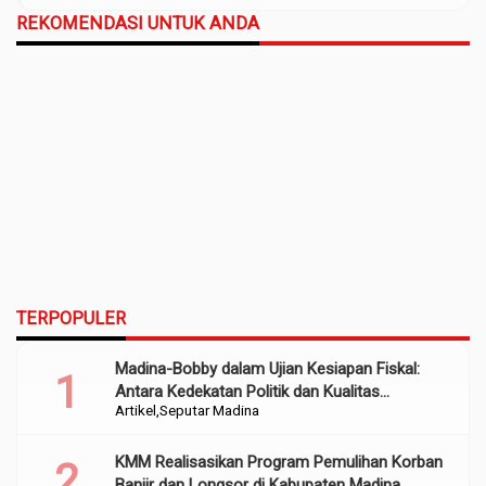
REKOMENDASI UNTUK ANDA
TERPOPULER
Madina-Bobby dalam Ujian Kesiapan Fiskal:
Antara Kedekatan Politik dan Kualitas
Artikel
Seputar Madina
Perencanaan
KMM Realisasikan Program Pemulihan Korban
Banjir dan Longsor di Kabupaten Madina