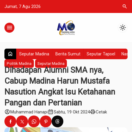
search
Jumat, 7 Agu 2026
menu
light_mode
home
Seputar Madina
Berita Sumut
Seputar Tapsel
Nasio
Politik Madina
Seputar Madina
Dihadapan Alumni SMA nya,
Cabup Madina Harun Mustafa
Nasution Angkat Isu Ketahanan
Pangan dan Pertanian
account_circle
calendar_month
print
Muhammad Hanapi
Sabtu, 19 Okt 2024
Cetak