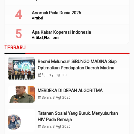
Anomali Piala Dunia 2026
Artikel
Apa Kabar Koperasi Indonesia
Artikel
Ekonomi
TERBARU
Resmi Meluncur! SiBUNGO MADINA Siap
Optimalkan Pendapatan Daerah Madina
calendar_month
3 jam yang lalu
MERDEKA DI DEPAN ALGORITMA
calendar_month
Senin, 3 Agt 2026
Tatanan Sosial Yang Buruk, Menyuburkan
HIV Pada Remaja
calendar_month
Senin, 3 Agt 2026