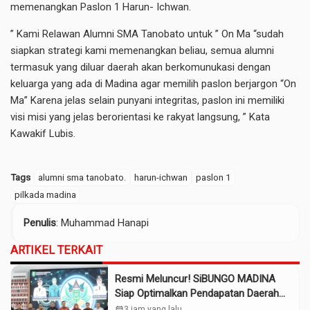
memenangkan Paslon 1 Harun- Ichwan.
” Kami Relawan Alumni SMA Tanobato untuk ” On Ma “sudah
siapkan strategi kami memenangkan beliau, semua alumni
termasuk yang diluar daerah akan berkomunukasi dengan
keluarga yang ada di Madina agar memilih paslon berjargon “On
Ma” Karena jelas selain punyani integritas, paslon ini memiliki
visi misi yang jelas berorientasi ke rakyat langsung, ” Kata
Kawakif Lubis.
Tags
alumni sma tanobato.
harun-ichwan
paslon 1
pilkada madina
Penulis
: Muhammad Hanapi
ARTIKEL TERKAIT
Resmi Meluncur! SiBUNGO MADINA
Siap Optimalkan Pendapatan Daerah
Madina
calendar_month
3 jam yang lalu