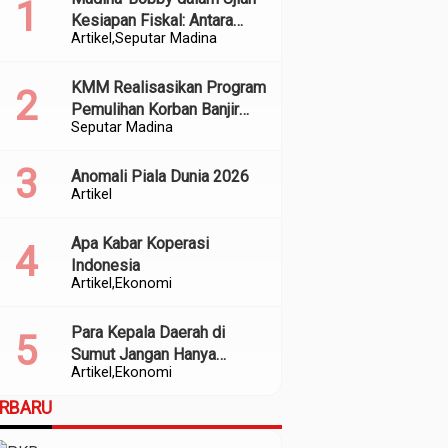
Kesiapan Fiskal: Antara
Artikel
Seputar Madina
Kedekatan Politik dan
Kualitas Perencanaan
KMM Realisasikan Program
Pemulihan Korban Banjir
Seputar Madina
dan Longsor di Kabupaten
Madina
Anomali Piala Dunia 2026
Artikel
Apa Kabar Koperasi
Indonesia
Artikel
Ekonomi
Para Kepala Daerah di
Sumut Jangan Hanya
Artikel
Ekonomi
Meratapi Minimnya Transfer
dari Pusat
ERBARU