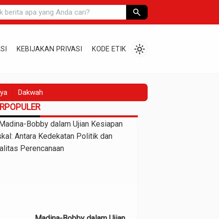
search
light_mode
SI
KEBIJAKAN PRIVASI
KODE ETIK
ya
Dakwah
ERPOPULER
Madina-Bobby dalam Ujian