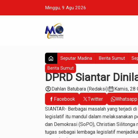
Minggu, 9 Agu 2026
home
Seputar Madina
Berita Sumut
Sep
Berita Sumut
DPRD Siantar Dinil
account_circle
calendar_month
Dahlan Batubara (Redaksi)
Kamis, 28 
Facebook
Twitter
Whatsapp
SIANTAR- Berbagai masalah yang terjadi d
legislatif itu mandul dalam melaksanakan 
dan Demokrasi (SoPO), Christian Silitonga
tugas sebagai lembaga legislatif menjadik