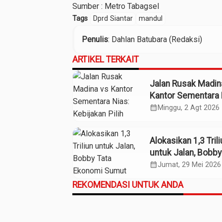
Sumber :
Metro Tabagsel
Tags
Dprd Siantar
mandul
Penulis
: Dahlan Batubara (Redaksi)
ARTIKEL TERKAIT
Jalan Rusak Madin
Kantor Sementara 
Kebijakan Pilih Kas
calendar_month
Minggu, 2 Agt 2026
Gubsu
Alokasikan 1,3 Tril
untuk Jalan, Bobby
Ekonomi Sumut
calendar_month
Jumat, 29 Mei 2026
REKOMENDASI UNTUK ANDA