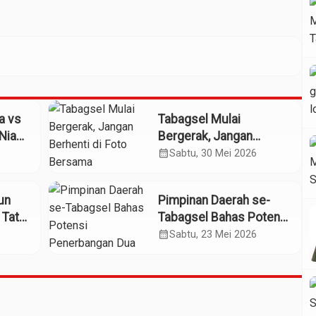
a vs
Tabagsel Mulai
Nias:
Bergerak, Jangan
ih
Berhenti di Foto
calendar_month
Sabtu, 30 Mei 2026
Bersama
iun
Pimpinan Daerah se-
 Tata
Tabagsel Bahas Potensi
Penerbangan Dua
calendar_month
Sabtu, 23 Mei 2026
Bandara