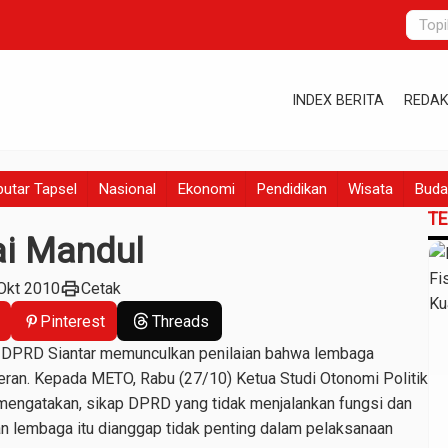
INDEX BERITA
REDAK
utar Tapsel
Nasional
Ekonomi
Pendidikan
Wisata
Buda
T
ai Mandul
print
Okt 2010
Cetak
Pinterest
Threads
i DPRD Siantar memunculkan penilaian bahwa lembaga
peran. Kepada METO, Rabu (27/10) Ketua Studi Otonomi Politik
 mengatakan, sikap DPRD yang tidak menjalankan fungsi dan
an lembaga itu dianggap tidak penting dalam pelaksanaan