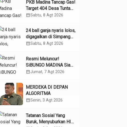
PKB Madina Tancap Gas!
Target 404 Desa Tuntas
Desember, “Pengurus
calendar_month
Sabtu, 8 Agt 2026
Kita Adalah Tokoh”
24 ball ganja nyaris lolos,
digagalkan di Simpang
Empat Panyabungan
calendar_month
Sabtu, 8 Agt 2026
Resmi Meluncur!
SiBUNGO MADINA Siap
Optimalkan Pendapatan
calendar_month
Jumat, 7 Agt 2026
Daerah Madina
MERDEKA DI DEPAN
ALGORITMA
calendar_month
Senin, 3 Agt 2026
Tatanan Sosial Yang
Buruk, Menyuburkan HIV