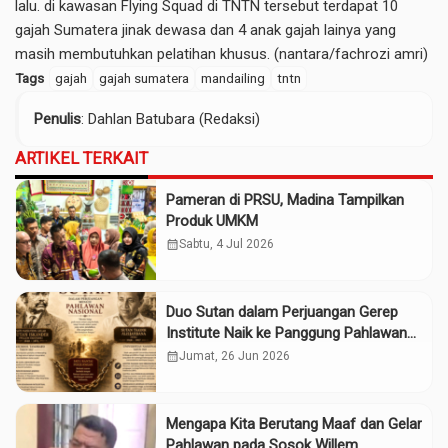
lalu. di kawasan Flying Squad di TNTN tersebut terdapat 10
gajah Sumatera jinak dewasa dan 4 anak gajah lainya yang
masih membutuhkan pelatihan khusus. (nantara/fachrozi amri)
Tags
gajah
gajah sumatera
mandailing
tntn
Penulis
: Dahlan Batubara (Redaksi)
ARTIKEL TERKAIT
Pameran di PRSU, Madina Tampilkan
Produk UMKM
calendar_month
Sabtu, 4 Jul 2026
Duo Sutan dalam Perjuangan Gerep
Institute Naik ke Panggung Pahlawan
Nasional
calendar_month
Jumat, 26 Jun 2026
Mengapa Kita Berutang Maaf dan Gelar
Pahlawan pada Sosok Willem