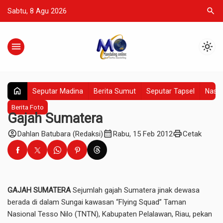
search
Sabtu, 8 Agu 2026
menu
light_mode
home
Seputar Madina
Berita Sumut
Seputar Tapsel
Nasio
Berita Foto
Gajah Sumatera
account_circle
calendar_month
print
Dahlan Batubara (Redaksi)
Rabu, 15 Feb 2012
Cetak
GAJAH SUMATERA
Sejumlah gajah Sumatera jinak dewasa
berada di dalam Sungai kawasan “Flying Squad” Taman
Nasional Tesso Nilo (TNTN), Kabupaten Pelalawan, Riau, pekan