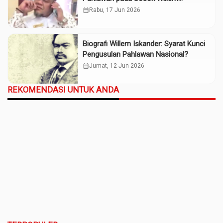
Iskander?
calendar_month
Rabu, 17 Jun 2026
Biografi Willem Iskander: Syarat Kunci
Pengusulan Pahlawan Nasional?
calendar_month
Jumat, 12 Jun 2026
REKOMENDASI UNTUK ANDA