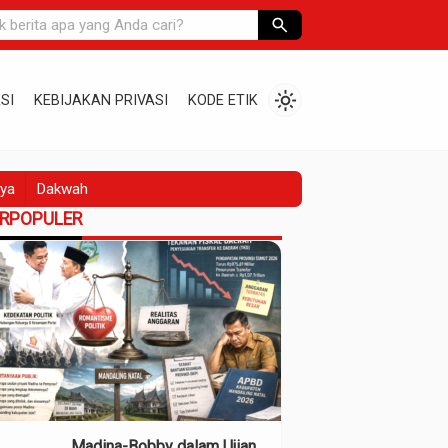
search
light_mode
SI
KEBIJAKAN PRIVASI
KODE ETIK
ya
Dakwah
ERPOPULER
Madina-Bobby dalam Ujian