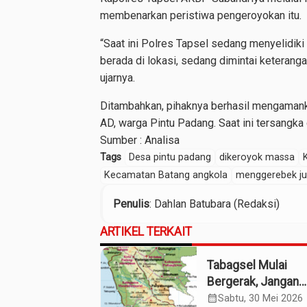
membenarkan peristiwa pengeroyokan itu.
“Saat ini Polres Tapsel sedang menyelidiki
berada di lokasi, sedang dimintai keterang
ujarnya.
Ditambahkan, pihaknya berhasil mengamanka
AD, warga Pintu Padang. Saat ini tersangka
Sumber :
Analisa
Tags
Desa pintu padang
dikeroyok massa
Kecamatan Batang angkola
menggerebek ju
Penulis
: Dahlan Batubara (Redaksi)
ARTIKEL TERKAIT
Tabagsel Mulai
Bergerak, Jangan
Berhenti di Foto
calendar_month
Sabtu, 30 Mei 2026