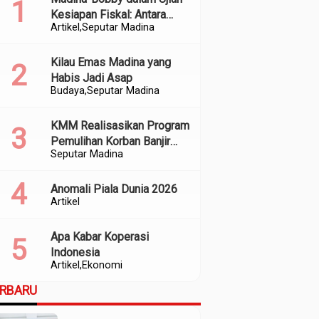
Kesiapan Fiskal: Antara
Artikel
Seputar Madina
Kedekatan Politik dan
Kualitas Perencanaan
Kilau Emas Madina yang
Habis Jadi Asap
Budaya
Seputar Madina
KMM Realisasikan Program
Pemulihan Korban Banjir
Seputar Madina
dan Longsor di Kabupaten
Madina
Anomali Piala Dunia 2026
Artikel
Apa Kabar Koperasi
Indonesia
Artikel
Ekonomi
ERBARU