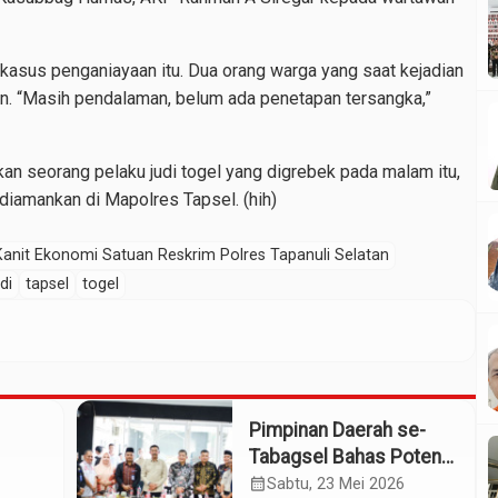
 kasus penganiayaan itu. Dua orang warga yang saat kejadian
an. “Masih pendalaman, belum ada penetapan tersangka,”
n seorang pelaku judi togel yang digrebek pada malam itu,
 diamankan di Mapolres Tapsel. (hih)
Kanit Ekonomi Satuan Reskrim Polres Tapanuli Selatan
di
tapsel
togel
Pimpinan Daerah se-
Tabagsel Bahas Potensi
Penerbangan Dua
calendar_month
Sabtu, 23 Mei 2026