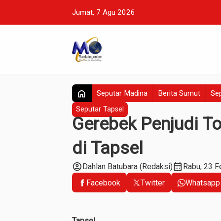
Jumat, 7 Agu 2026
home
Seputar Madina
Berita Sumut
Sep
Seputar Tapsel
Gerebek Penjudi To
di Tapsel
account_circle
calendar_month
Dahlan Batubara (Redaksi)
Rabu, 23 
Facebook
Twitter
Whatsapp
Tapsel,