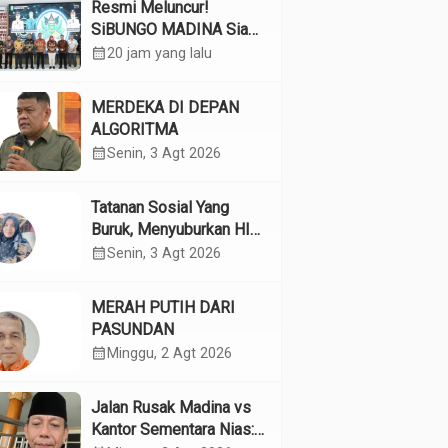
Resmi Meluncur!
SiBUNGO MADINA Siap
Optimalkan Pendapatan
calendar_month
20 jam yang lalu
Daerah Madina
MERDEKA DI DEPAN
ALGORITMA
calendar_month
Senin, 3 Agt 2026
Tatanan Sosial Yang
Buruk, Menyuburkan HIV
Pada Remaja
calendar_month
Senin, 3 Agt 2026
MERAH PUTIH DARI
PASUNDAN
calendar_month
Minggu, 2 Agt 2026
Jalan Rusak Madina vs
Kantor Sementara Nias: