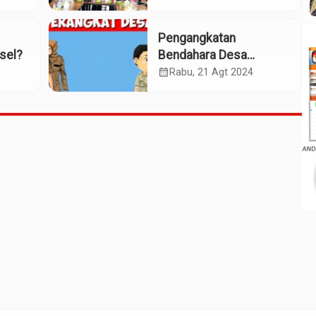
Bandara
Pengangkatan
sel?
Bendahara Desa
Hutabaringin Julu
calendar_month
Rabu, 21 Agt 2024
Diduga Bermasalah