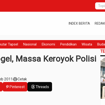
INDEX BERITA
REDAK
utar Tapsel
Nasional
Ekonomi
Pendidikan
Wisata
Buda
T
gel, Massa Keroyok Polisi
print
Feb 2011
Cetak
Pinterest
Threads