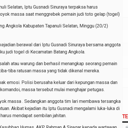
li Selatan, Iptu Gusnadi Sinuraya terpaksa harus
eroyok massa saat menggrebek pemain judi toto gelap (togel)
ng Angkola Kabupaten Tapanuli Selatan, Minggu (20/2)
 kejadian berawal dari Iptu Gusnadi Sinuraya bersama anggota
u judi togel di Kecamatan Batang Angkola.
 salah atau warung dan berhasil menangkap seorang pemain
tiba-tiba ratusan massa yang tidak dikenal mereka.
ak emosi. Polisi berusaha keluar dari kepungan massa dan
komandoi, massa tersebut mulai menghajar petugas.
eroyok massa . Sedangkan anggota tim lari membawa tersangka
uan. Akibat kejadian itu Iptu Gusnadi mengalami luka-luka di
 harus mendapat sembilan jahitan.
T
 Kasubbag Humas, AKP Rahman A Siregar kepada wartawan