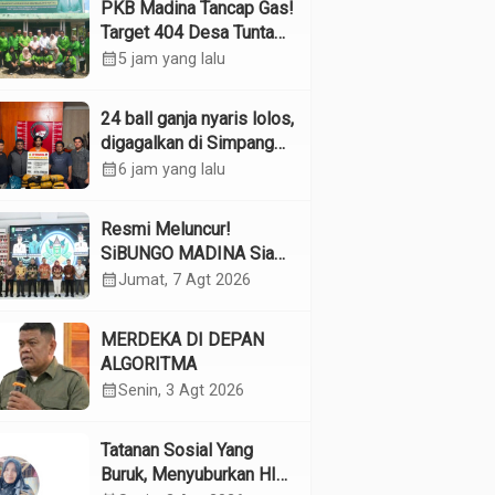
PKB Madina Tancap Gas!
Target 404 Desa Tuntas
Desember, “Pengurus
calendar_month
5 jam yang lalu
Kita Adalah Tokoh”
24 ball ganja nyaris lolos,
digagalkan di Simpang
Empat Panyabungan
calendar_month
6 jam yang lalu
Resmi Meluncur!
SiBUNGO MADINA Siap
Optimalkan Pendapatan
calendar_month
Jumat, 7 Agt 2026
Daerah Madina
MERDEKA DI DEPAN
ALGORITMA
calendar_month
Senin, 3 Agt 2026
Tatanan Sosial Yang
Buruk, Menyuburkan HIV