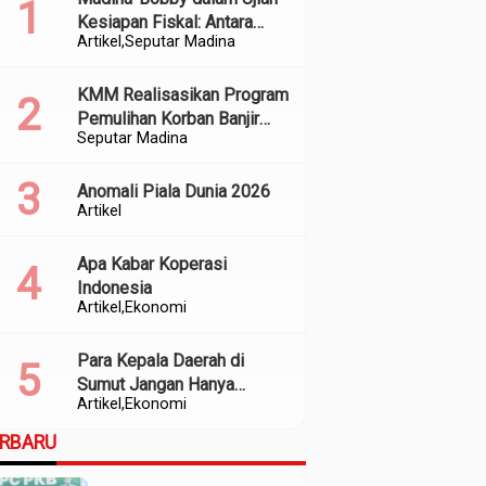
Kesiapan Fiskal: Antara
Artikel
Seputar Madina
Kedekatan Politik dan
Kualitas Perencanaan
KMM Realisasikan Program
Pemulihan Korban Banjir
Seputar Madina
dan Longsor di Kabupaten
Madina
Anomali Piala Dunia 2026
Artikel
Apa Kabar Koperasi
Indonesia
Artikel
Ekonomi
Para Kepala Daerah di
Sumut Jangan Hanya
Artikel
Ekonomi
Meratapi Minimnya Transfer
dari Pusat
ERBARU