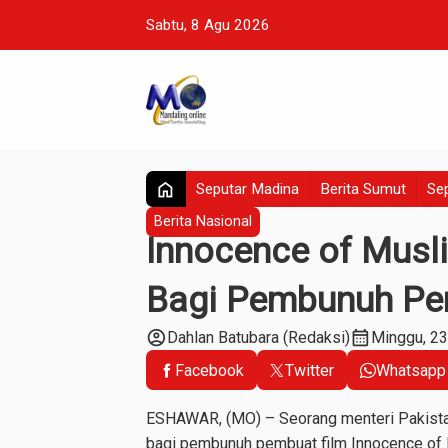
Sabtu, 8 Agu 2026
home
Seputar Madina
Berita Sumut
Sep
Berita Nasional
Innocence of Musl
Bagi Pembunuh Pe
account_circle
calendar_month
Dahlan Batubara (Redaksi)
Minggu, 2
Facebook
Twitter
Whatsapp
ESHAWAR, (MO) – Seorang menteri Pakista
bagi pembunuh pembuat film Innocence of