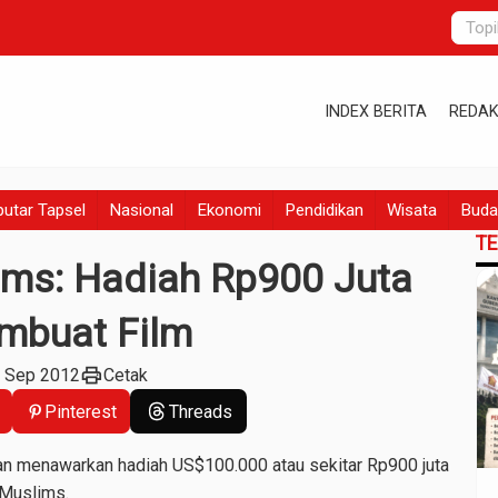
INDEX BERITA
REDAK
utar Tapsel
Nasional
Ekonomi
Pendidikan
Wisata
Buda
T
ims: Hadiah Rp900 Juta
mbuat Film
print
3 Sep 2012
Cetak
Pinterest
Threads
n menawarkan hadiah US$100.000 atau sekitar Rp900 juta
 Muslims.