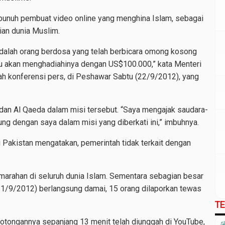
bunuh pembuat video online yang menghina Islam, sebagai
ian dunia Muslim.
adalah orang berdosa yang telah berbicara omong kosong
ku akan menghadiahinya dengan US$100.000,” kata Menteri
h konferensi pers, di Peshawar Sabtu (22/9/2012), yang
dan Al Qaeda dalam misi tersebut. “Saya mengajak saudara-
ng dengan saya dalam misi yang diberkati ini,” imbuhnya.
 Pakistan mengatakan, pemerintah tidak terkait dengan
arahan di seluruh dunia Islam. Sementara sebagian besar
21/9/2012) berlangsung damai, 15 orang dilaporkan tewas
T
potongannya sepanjang 13 menit telah diunggah di YouTube,