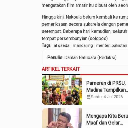
mengatakan film amatir itu dibuat oleh seo
Hingga kini, Nakoula belum kembali ke ruma
pemeriksaan secara sukarela dengan peme
setempat. Beberapa hari kemudian, seluruh
tempat persembunyian.(solopos)
Tags
al qaeda
mandailing
menteri pakistan
Penulis
: Dahlan Batubara (Redaksi)
ARTIKEL TERKAIT
Pameran di PRSU,
Madina Tampilkan
Produk UMKM
calendar_month
Sabtu, 4 Jul 2026
Mengapa Kita Ber
Maaf dan Gelar