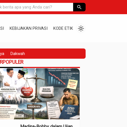
search
light_mode
SI
KEBIJAKAN PRIVASI
KODE ETIK
ya
Dakwah
ERPOPULER
Madina-Bobby dalam Ujian