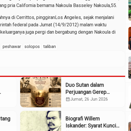
rang pria California bernama Nakoula Basseley Nakoula,55.
hnya di Cerrittos, pinggiranLos Angeles, sejak menjalani
rintah federal pada Jumat (14/9/2012) malam waktu
 keluarganya juga pergi dan bergabung dengan Nakoula di
peshawar
solopos
taliban
Duo Sutan dalam
Perjuangan Gerep
Institute Naik ke
calendar_month
Jumat, 26 Jun 2026
Panggung Pahlawan
Nasional
utang
Biografi Willem
Iskander: Syarat Kunci