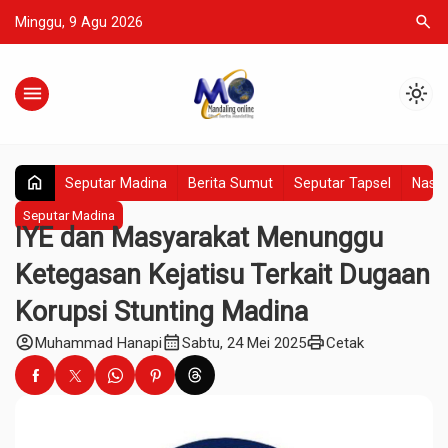
search
Minggu, 9 Agu 2026
menu
light_mode
home
Seputar Madina
Berita Sumut
Seputar Tapsel
Nasio
Seputar Madina
IYE dan Masyarakat Menunggu
Ketegasan Kejatisu Terkait Dugaan
Korupsi Stunting Madina
account_circle
calendar_month
print
Muhammad Hanapi
Sabtu, 24 Mei 2025
Cetak