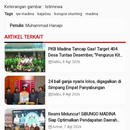
Keterangan gambar : Istimewa
Tags
iye madina
kejatisu
korupsi stunting
madina
Penulis
: Muhammad Hanapi
ARTIKEL TERKAIT
PKB Madina Tancap Gas! Target 404
Desa Tuntas Desember, “Pengurus Kita
Adalah Tokoh”
calendar_month
Sabtu, 8 Agt 2026
24 ball ganja nyaris lolos, digagalkan di
Simpang Empat Panyabungan
calendar_month
Sabtu, 8 Agt 2026
Resmi Meluncur! SiBUNGO MADINA
Siap Optimalkan Pendapatan Daerah
Madina
calendar_month
Jumat, 7 Agt 2026