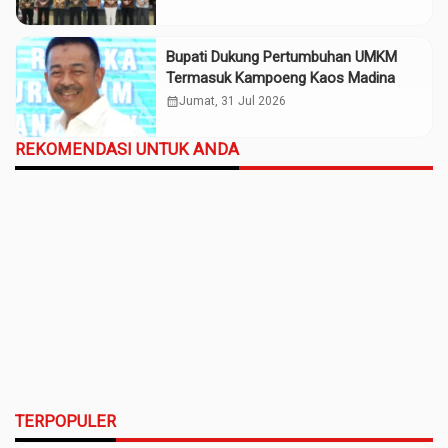
Bupati Dukung Pertumbuhan UMKM
Termasuk Kampoeng Kaos Madina
calendar_month
Jumat, 31 Jul 2026
REKOMENDASI UNTUK ANDA
TERPOPULER