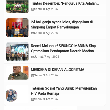
Tuntas Desember, “Pengurus Kita Adalah
Tokoh”
calendar_month
Sabtu, 8 Agt 2026
24 ball ganja nyaris lolos, digagalkan di
Simpang Empat Panyabungan
calendar_month
Sabtu, 8 Agt 2026
Resmi Meluncur! SiBUNGO MADINA Siap
Optimalkan Pendapatan Daerah Madina
calendar_month
Jumat, 7 Agt 2026
MERDEKA DI DEPAN ALGORITMA
calendar_month
Senin, 3 Agt 2026
Tatanan Sosial Yang Buruk, Menyuburkan
HIV Pada Remaja
calendar_month
Senin, 3 Agt 2026