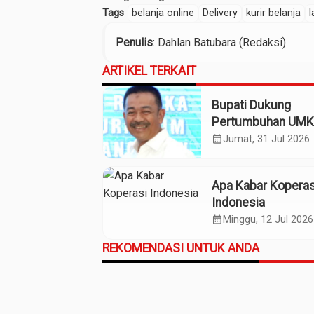
Tags
belanja online
Delivery
kurir belanja
l
Penulis
: Dahlan Batubara (Redaksi)
ARTIKEL TERKAIT
Bupati Dukung
Pertumbuhan UM
Termasuk Kampo
calendar_month
Jumat, 31 Jul 2026
Kaos Madina
Apa Kabar Koperas
Indonesia
calendar_month
Minggu, 12 Jul 2026
REKOMENDASI UNTUK ANDA