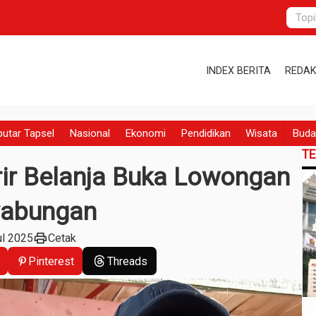
INDEX BERITA
REDAK
utar Tapsel
Nasional
Ekonomi
Pendidikan
Wisata
Buda
T
rir Belanja Buka Lowongan
yabungan
print
ul 2025
Cetak
Pinterest
Threads