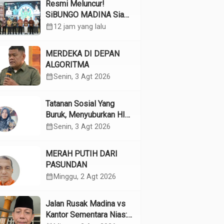
Resmi Meluncur!
SiBUNGO MADINA Siap
Optimalkan Pendapatan
calendar_month
12 jam yang lalu
Daerah Madina
MERDEKA DI DEPAN
ALGORITMA
calendar_month
Senin, 3 Agt 2026
Tatanan Sosial Yang
Buruk, Menyuburkan HIV
Pada Remaja
calendar_month
Senin, 3 Agt 2026
MERAH PUTIH DARI
PASUNDAN
calendar_month
Minggu, 2 Agt 2026
Jalan Rusak Madina vs
Kantor Sementara Nias: