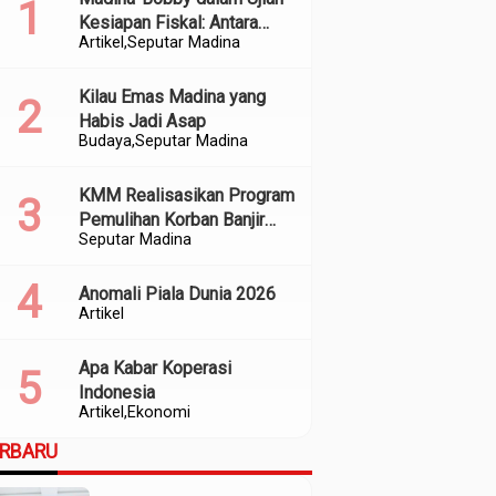
Kesiapan Fiskal: Antara
Artikel
Seputar Madina
Kedekatan Politik dan
Kualitas Perencanaan
Kilau Emas Madina yang
Habis Jadi Asap
Budaya
Seputar Madina
KMM Realisasikan Program
Pemulihan Korban Banjir
Seputar Madina
dan Longsor di Kabupaten
Madina
Anomali Piala Dunia 2026
Artikel
Apa Kabar Koperasi
Indonesia
Artikel
Ekonomi
ERBARU