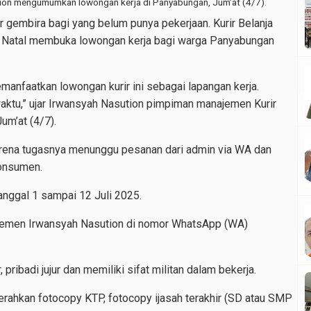
tion mengumumkan lowongan kerja di Panyabungan, Jum’at (4/7).
gembira bagi yang belum punya pekerjaan. Kurir Belanja
g Natal membuka lowongan kerja bagi warga Panyabungan
nfaatkan lowongan kurir ini sebagai lapangan kerja.
aktu,” ujar Irwansyah Nasution pimpiman manajemen Kurir
um’at (4/7).
 karena tugasnya menunggu pesanan dari admin via WA dan
onsumen.
anggal 1 sampai 12 Juli 2025.
jemen Irwansyah Nasution di nomor WhatsApp (WA)
pribadi jujur dan memiliki sifat militan dalam bekerja.
rahkan fotocopy KTP, fotocopy ijasah terakhir (SD atau SMP