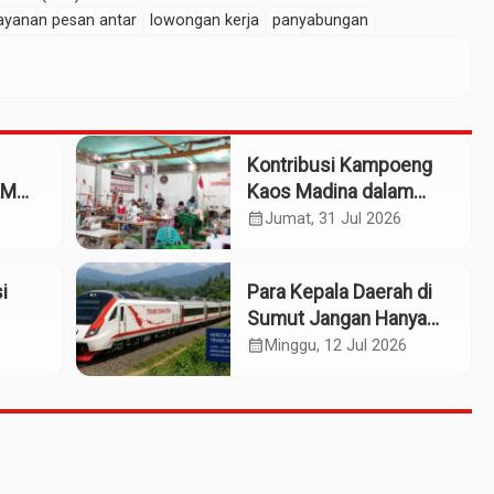
ayanan pesan antar
lowongan kerja
panyabungan
Kontribusi Kampoeng
KM
Kaos Madina dalam
eng
Industri Budaya dan
calendar_month
Jumat, 31 Jul 2026
Ekonomi Daerah
i
Para Kepala Daerah di
Sumut Jangan Hanya
Meratapi Minimnya
calendar_month
Minggu, 12 Jul 2026
Transfer dari Pusat