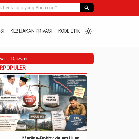
search
light_mode
SI
KEBIJAKAN PRIVASI
KODE ETIK
ya
Dakwah
ERPOPULER
Madina-Bobby dalam Ujian