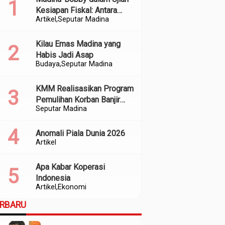
Kesiapan Fiskal: Antara
Artikel
Seputar Madina
Kedekatan Politik dan
Kualitas Perencanaan
Kilau Emas Madina yang
Habis Jadi Asap
Budaya
Seputar Madina
KMM Realisasikan Program
Pemulihan Korban Banjir
Seputar Madina
dan Longsor di Kabupaten
Madina
Anomali Piala Dunia 2026
Artikel
Apa Kabar Koperasi
Indonesia
Artikel
Ekonomi
ERBARU