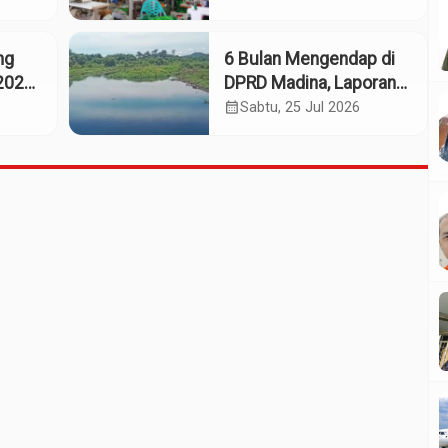
Ekonomi Daerah
ng
6 Bulan Mengendap di
2025:
DPRD Madina, Laporan
Dumas Dugaan
calendar_month
Sabtu, 25 Jul 2026
661
Pelanggaran PT Rendi
Tak Digubris