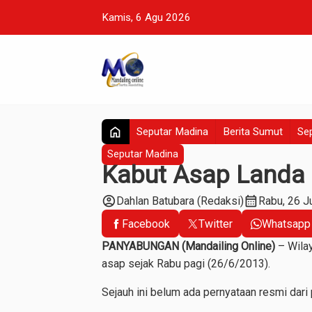
Kamis, 6 Agu 2026
home
Seputar Madina
Berita Sumut
Sep
Seputar Madina
Kabut Asap Landa
account_circle
calendar_month
Dahlan Batubara (Redaksi)
Rabu, 26 J
Facebook
Twitter
Whatsapp
PANYABUNGAN (Mandailing Online)
– Wilay
asap sejak Rabu pagi (26/6/2013).
Sejauh ini belum ada pernyataan resmi dari p