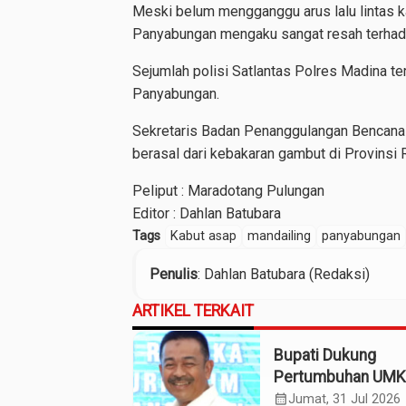
Meski belum mengganggu arus lalu lintas k
Panyabungan mengaku sangat resah terhada
Sejumlah polisi Satlantas Polres Madina te
Panyabungan.
Sekretaris Badan Penanggulangan Bencana
berasal dari kebakaran gambut di Provinsi R
Peliput : Maradotang Pulungan
Editor : Dahlan Batubara
Tags
Kabut asap
mandailing
panyabungan
Penulis
: Dahlan Batubara (Redaksi)
ARTIKEL TERKAIT
Bupati Dukung
Pertumbuhan UM
Termasuk Kampo
calendar_month
Jumat, 31 Jul 2026