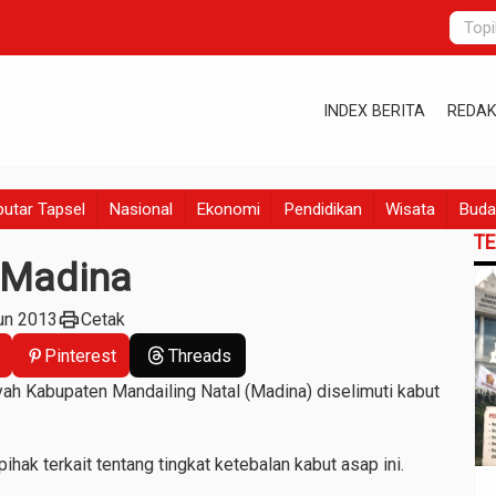
INDEX BERITA
REDAK
utar Tapsel
Nasional
Ekonomi
Pendidikan
Wisata
Buda
T
 Madina
print
un 2013
Cetak
Pinterest
Threads
ah Kabupaten Mandailing Natal (Madina) diselimuti kabut
ihak terkait tentang tingkat ketebalan kabut asap ini.