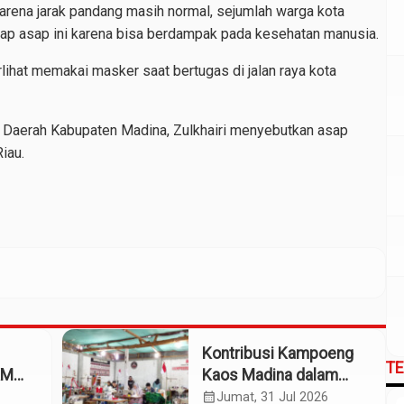
arena jarak pandang masih normal, sejumlah warga kota
p asap ini karena bisa berdampak pada kesehatan manusia.
rlihat memakai masker saat bertugas di jalan raya kota
 Daerah Kabupaten Madina, Zulkhairi menyebutkan asap
iau.
Kontribusi Kampoeng
T
KM
Kaos Madina dalam
eng
Industri Budaya dan
calendar_month
Jumat, 31 Jul 2026