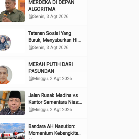
MERDEKA DI DEPAN
ALGORITMA
calendar_month
Senin, 3 Agt 2026
Tatanan Sosial Yang
Buruk, Menyuburkan HIV
Pada Remaja
calendar_month
Senin, 3 Agt 2026
MERAH PUTIH DARI
PASUNDAN
calendar_month
Minggu, 2 Agt 2026
Jalan Rusak Madina vs
Kantor Sementara Nias:
Kebijakan Pilih Kasih
calendar_month
Minggu, 2 Agt 2026
Gubsu
Bandara AH Nasution:
Momentum Kebangkitan