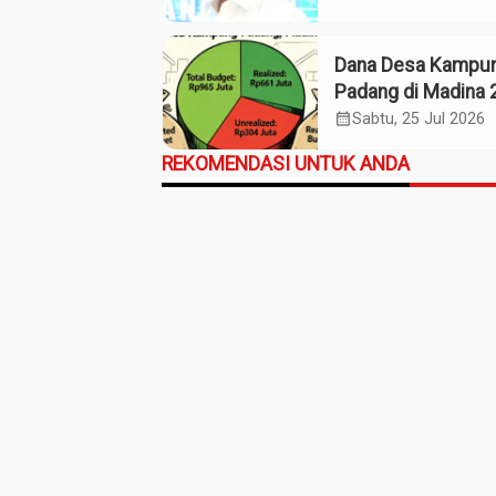
Kaos Madina
Dana Desa Kampu
Padang di Madina 
Pagu Rp965 Juta,
calendar_month
Sabtu, 25 Jul 2026
Realisasi Baru Rp
REKOMENDASI UNTUK ANDA
Juta