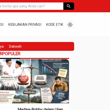
search
light_mode
SI
KEBIJAKAN PRIVASI
KODE ETIK
ya
Dakwah
ERPOPULER
Madina-Bobby dalam Ujian