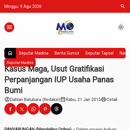
search
Minggu, 9 Agu 2026
menu
light_mode
home
Seputar Madina
Berita Sumut
Seputar Tapsel
Nasio
Seputar Madina
Kasus Maga, Usut Gratifikasi
Perpanjangan IUP Usaha Panas
Bumi
account_circle
calendar_month
print
Dahlan Batubara (Redaksi)
Rabu, 21 Jan 2015
Cetak
PANYABUNGAN (Mandailing Online)
– Dalam proses hukum,