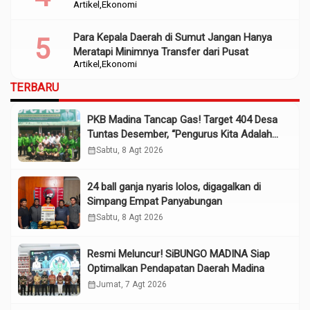
Artikel
Ekonomi
Para Kepala Daerah di Sumut Jangan Hanya
Meratapi Minimnya Transfer dari Pusat
Artikel
Ekonomi
TERBARU
PKB Madina Tancap Gas! Target 404 Desa
Tuntas Desember, “Pengurus Kita Adalah
Tokoh”
calendar_month
Sabtu, 8 Agt 2026
24 ball ganja nyaris lolos, digagalkan di
Simpang Empat Panyabungan
calendar_month
Sabtu, 8 Agt 2026
Resmi Meluncur! SiBUNGO MADINA Siap
Optimalkan Pendapatan Daerah Madina
calendar_month
Jumat, 7 Agt 2026