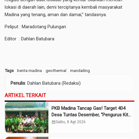
lokasi di daerah lain, demi terciptanya kembali masyarakat
Madina yang tenang, aman dan damai,” tandasnya.
Peliput : Maradotang Pulungan
Editor : Dahlan Batubara
Tags
berita madina
geothermal
mandailing
Penulis
: Dahlan Batubara (Redaksi)
ARTIKEL TERKAIT
PKB Madina Tancap Gas! Target 404
Desa Tuntas Desember, “Pengurus Kita
Adalah Tokoh”
calendar_month
Sabtu, 8 Agt 2026