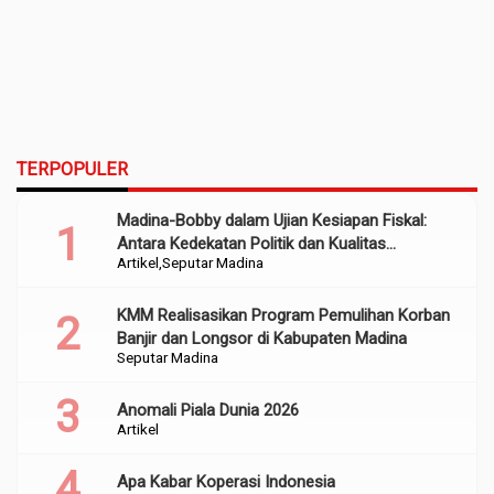
TERPOPULER
Madina-Bobby dalam Ujian Kesiapan Fiskal:
Antara Kedekatan Politik dan Kualitas
Artikel
Seputar Madina
Perencanaan
KMM Realisasikan Program Pemulihan Korban
Banjir dan Longsor di Kabupaten Madina
Seputar Madina
Anomali Piala Dunia 2026
Artikel
Apa Kabar Koperasi Indonesia