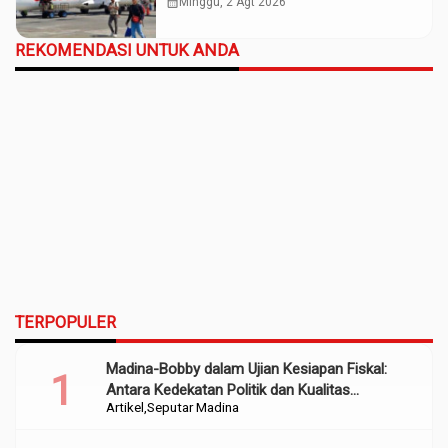
Maju
calendar_month
Minggu, 2 Agt 2026
REKOMENDASI UNTUK ANDA
TERPOPULER
Madina-Bobby dalam Ujian Kesiapan Fiskal:
Antara Kedekatan Politik dan Kualitas
Artikel
Seputar Madina
Perencanaan