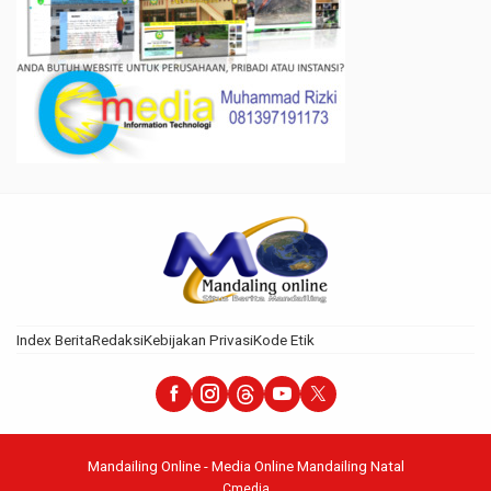
Index Berita
Redaksi
Kebijakan Privasi
Kode Etik
Mandailing Online - Media Online Mandailing Natal
Cmedia