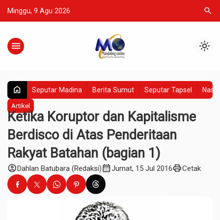
search
Minggu, 9 Agu 2026
menu
light_mode
home
Seputar Madina
Berita Sumut
Seputar Tapsel
Nasio
Artikel
Ketika Koruptor dan Kapitalisme
Berdisco di Atas Penderitaan
Rakyat Batahan (bagian 1)
account_circle
calendar_month
print
Dahlan Batubara (Redaksi)
Jumat, 15 Jul 2016
Cetak