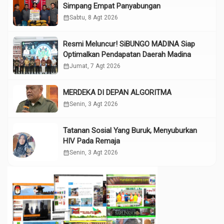
Simpang Empat Panyabungan
calendar_month
Sabtu, 8 Agt 2026
Resmi Meluncur! SiBUNGO MADINA Siap
Optimalkan Pendapatan Daerah Madina
calendar_month
Jumat, 7 Agt 2026
MERDEKA DI DEPAN ALGORITMA
calendar_month
Senin, 3 Agt 2026
Tatanan Sosial Yang Buruk, Menyuburkan
HIV Pada Remaja
calendar_month
Senin, 3 Agt 2026