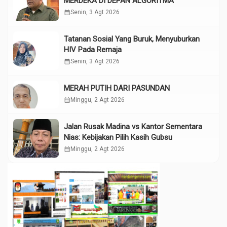
MERDEKA DI DEPAN ALGORITMA
calendar_month
Senin, 3 Agt 2026
Tatanan Sosial Yang Buruk, Menyuburkan
HIV Pada Remaja
calendar_month
Senin, 3 Agt 2026
MERAH PUTIH DARI PASUNDAN
calendar_month
Minggu, 2 Agt 2026
Jalan Rusak Madina vs Kantor Sementara
Nias: Kebijakan Pilih Kasih Gubsu
calendar_month
Minggu, 2 Agt 2026