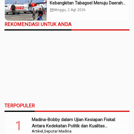
Kebangkitan Tabagsel Menuju Daerah
Maju
calendar_month
Minggu, 2 Agt 2026
REKOMENDASI UNTUK ANDA
TERPOPULER
Madina-Bobby dalam Ujian Kesiapan Fiskal:
Antara Kedekatan Politik dan Kualitas
Artikel
Seputar Madina
Perencanaan