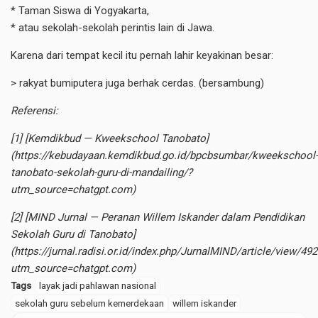
* Taman Siswa di Yogyakarta,
* atau sekolah-sekolah perintis lain di Jawa.
Karena dari tempat kecil itu pernah lahir keyakinan besar:
> rakyat bumiputera juga berhak cerdas. (bersambung)
Referensi:
[1] [Kemdikbud — Kweekschool Tanobato]
(https://kebudayaan.kemdikbud.go.id/bpcbsumbar/kweekschool-
tanobato-sekolah-guru-di-mandailing/?
utm_source=chatgpt.com)
[2] [MIND Jurnal — Peranan Willem Iskander dalam Pendidikan
Sekolah Guru di Tanobato]
(https://jurnal.radisi.or.id/index.php/JurnalMIND/article/view/492
utm_source=chatgpt.com)
Tags
layak jadi pahlawan nasional
sekolah guru sebelum kemerdekaan
willem iskander