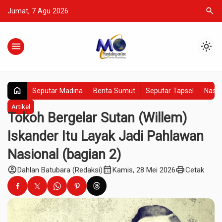
search
Jumat, 7 Agu 2026
menu
light_mode
home
Seputar Madina
Berita Sumut
Seputar Tapsel
Nasio
Artikel
Tokoh Bergelar Sutan (Willem)
Iskander Itu Layak Jadi Pahlawan
Nasional (bagian 2)
account_circle
calendar_month
print
Dahlan Batubara (Redaksi)
Kamis, 28 Mei 2026
Cetak