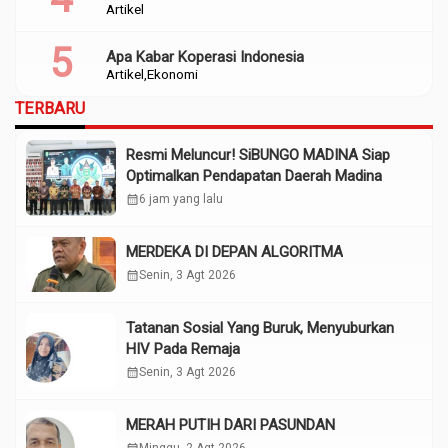
Artikel
Apa Kabar Koperasi Indonesia
Artikel
Ekonomi
TERBARU
Resmi Meluncur! SiBUNGO MADINA Siap
Optimalkan Pendapatan Daerah Madina
calendar_month
6 jam yang lalu
MERDEKA DI DEPAN ALGORITMA
calendar_month
Senin, 3 Agt 2026
Tatanan Sosial Yang Buruk, Menyuburkan
HIV Pada Remaja
calendar_month
Senin, 3 Agt 2026
MERAH PUTIH DARI PASUNDAN