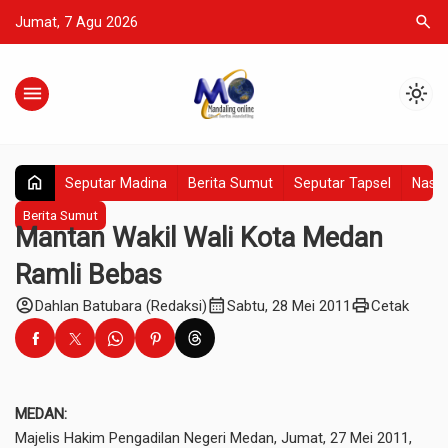
search
Jumat, 7 Agu 2026
menu
light_mode
home
Seputar Madina
Berita Sumut
Seputar Tapsel
Nasio
Berita Sumut
Mantan Wakil Wali Kota Medan
Ramli Bebas
account_circle
calendar_month
print
Dahlan Batubara (Redaksi)
Sabtu, 28 Mei 2011
Cetak
MEDAN:
Majelis Hakim Pengadilan Negeri Medan, Jumat, 27 Mei 2011,