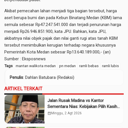
Akibat pemecahan lahan menjadi tiga bagian tersebut, harga
aset berupa bumi dan pada Kebun Binatang Medan (KBM) lama
semula sebesar Rp47.247.541.000 dan terjadi penurunan harga
menjadi Rp26.946.851.900, kata JPU. Bahkan, kata JPU,
akibatnya nilai objek pajak dan nilai ganti rugi atas tanah KBM
tersebut menimbulkan kerugian terhadap negara khususnya
Pemerintah Kota Medan sebesar Rp13.640.189.000,- (an)
Sumber :
Eksposnews
Tags
mantan walikota medan
pn medan
ramli bebas
ramli lubis
Penulis
: Dahlan Batubara (Redaksi)
ARTIKEL TERKAIT
Jalan Rusak Madina vs Kantor
Sementara Nias: Kebijakan Pilih Kasih
Gubsu
calendar_month
Minggu, 2 Agt 2026