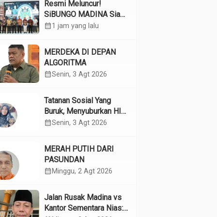
Resmi Meluncur!
SiBUNGO MADINA Siap
Optimalkan Pendapatan
calendar_month
1 jam yang lalu
Daerah Madina
MERDEKA DI DEPAN
ALGORITMA
calendar_month
Senin, 3 Agt 2026
Tatanan Sosial Yang
Buruk, Menyuburkan HIV
Pada Remaja
calendar_month
Senin, 3 Agt 2026
MERAH PUTIH DARI
PASUNDAN
calendar_month
Minggu, 2 Agt 2026
Jalan Rusak Madina vs
Kantor Sementara Nias: