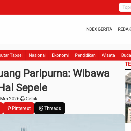
INDEX BERITA
REDAK
utar Tapsel
Nasional
Ekonomi
Pendidikan
Wisata
Buda
T
Ruang Paripurna: Wibawa
Hal Sepele
print
 Mei 2026
Cetak
Pinterest
Threads