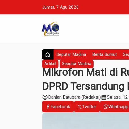
Jumat, 7 Agu 2026
home
Seputar Madina
Berita Sumut
Sep
Artikel
Seputar Madina
Mikrofon Mati di 
DPRD Tersandung 
account_circle
calendar_month
Dahlan Batubara (Redaksi)
Selasa, 12
Facebook
Twitter
Whatsapp