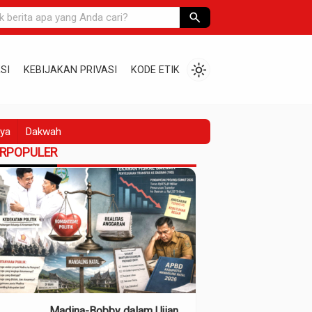
search
light_mode
SI
KEBIJAKAN PRIVASI
KODE ETIK
ya
Dakwah
ERPOPULER
Madina-Bobby dalam Ujian