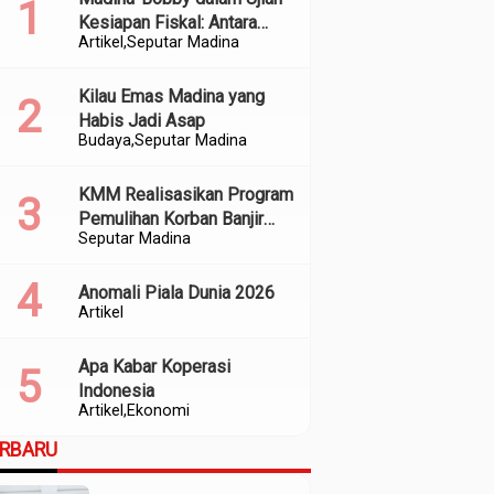
Kesiapan Fiskal: Antara
Artikel
Seputar Madina
Kedekatan Politik dan
Kualitas Perencanaan
Kilau Emas Madina yang
Habis Jadi Asap
Budaya
Seputar Madina
KMM Realisasikan Program
Pemulihan Korban Banjir
Seputar Madina
dan Longsor di Kabupaten
Madina
Anomali Piala Dunia 2026
Artikel
Apa Kabar Koperasi
Indonesia
Artikel
Ekonomi
ERBARU