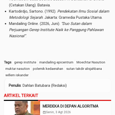
(Cetakan Ulang). Batavia.
Kartodirdjo, Sartono. (1992).
Pendekatan Ilmu Sosial dalam
Metodologi Sejarah
. Jakarta: Gramedia Pustaka Utama.
Mandailing Online. (2026, Juni).
“Duo Sutan dalam
Perjuangan Gerep Institute Naik ke Panggung Pahlawan
Nasional”
.
Tags
gerep institute
mandailing epicentrum
Moechtar Nasution
muktar nasution
polemik kedaerahan
sutan takdir alisjahbana
willem iskander
Penulis
: Dahlan Batubara (Redaksi)
ARTIKEL TERKAIT
MERDEKA DI DEPAN ALGORITMA
calendar_month
Senin, 3 Agt 2026