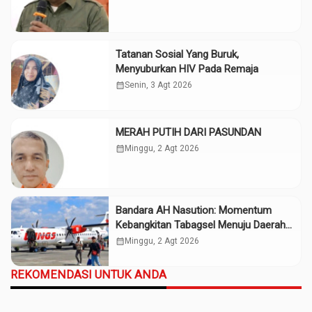
Tatanan Sosial Yang Buruk,
Menyuburkan HIV Pada Remaja
calendar_month
Senin, 3 Agt 2026
MERAH PUTIH DARI PASUNDAN
calendar_month
Minggu, 2 Agt 2026
Bandara AH Nasution: Momentum
Kebangkitan Tabagsel Menuju Daerah
Maju
calendar_month
Minggu, 2 Agt 2026
REKOMENDASI UNTUK ANDA