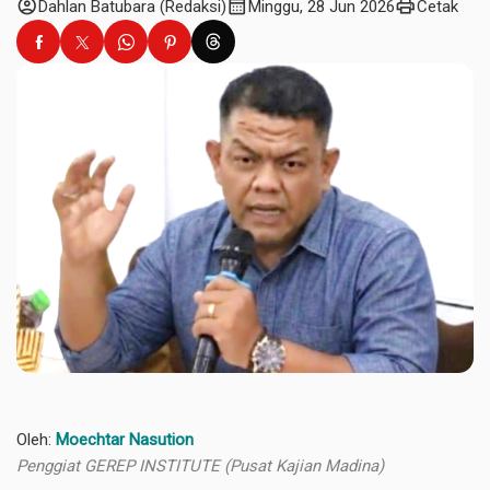
account_circle
calendar_month
print
Dahlan Batubara (Redaksi)
Minggu, 28 Jun 2026
Cetak
Oleh:
Moechtar Nasution
Penggiat GEREP INSTITUTE (Pusat Kajian Madina)