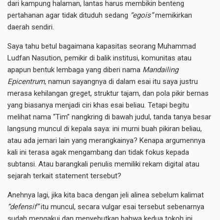
dari kampung halaman, lantas harus membikin benteng
pertahanan agar tidak dituduh sedang
“egois”
memikirkan
daerah sendiri.
Saya tahu betul bagaimana kapasitas seorang Muhammad
Ludfan Nasution, pemikir di balik institusi, komunitas atau
apapun bentuk lembaga yang diberi nama
Mandailing
Epicentrum
, namun sayangnya di dalam esai itu saya justru
merasa kehilangan greget, struktur tajam, dan pola pikir bernas
yang biasanya menjadi ciri khas esai beliau. Tetapi begitu
melihat nama “Tim” nangkring di bawah judul, tanda tanya besar
langsung muncul di kepala saya: ini murni buah pikiran beliau,
atau ada jemari lain yang merangkainya? Kenapa argumennya
kali ini terasa agak mengambang dan tidak fokus kepada
subtansi. Atau barangkali penulis memiliki rekam digital atau
sejarah terkait statement tersebut?
Anehnya lagi, jika kita baca dengan jeli alinea sebelum kalimat
“defensif”
itu muncul, secara vulgar esai tersebut sebenarnya
sudah mengakui dan menyebutkan bahwa kedua tokoh ini