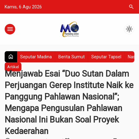
search
Kamis, 6 Agu 2026
menu
light_mode
home
Seputar Madina
Berita Sumut
Seputar Tapsel
Nasio
Artikel
Menjawab Esai “Duo Sutan Dalam
Perjuangan Gerep Institute Naik ke
Panggung Pahlawan Nasional”;
Mengapa Pengusulan Pahlawan
Nasional Ini Bukan Soal Proyek
Kedaerahan