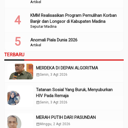
Artikel
KMM Realisasikan Program Pemulihan Korban
Banjir dan Longsor di Kabupaten Madina
Seputar Madina
Anomali Piala Dunia 2026
Artikel
TERBARU
MERDEKA DI DEPAN ALGORITMA
calendar_month
Senin, 3 Agt 2026
Tatanan Sosial Yang Buruk, Menyuburkan
HIV Pada Remaja
calendar_month
Senin, 3 Agt 2026
MERAH PUTIH DARI PASUNDAN
calendar_month
Minggu, 2 Agt 2026