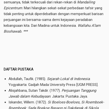
semuanya, tidak terkecuali dari rekan-rekan di
Mandailing
Epicentrum
. Mari hilangkan sekat-sekat perbedaan tafsir yang
tidak penting untuk diperdebatkan dengan memperkuat barisan
perjuangan ini bersama-sama demi kejayaan peradaban
kebangsaan kita. Dari Madina untuk Indonesia.
Wallahu A’lam
Bisshawab. ***
DAFTAR PUSTAKA
Abdullah, Taufik. (1985).
Sejarah Lokal di Indonesia
.
Yogyakarta: Gadjah Mada University Press [UGM PRESS].
Alisjahbana, Sutan Takdir. (1977).
Perjuangan Tanggung
Jawab dalam Kebudayaan
. Jakarta: Pustaka Jaya.
Iskander, Willem. (1872).
Si Boeloes-Boeloes, Si Roemboek-
Roemboek: Sada Boekoe Basaon ni Dakdanak di Sikola