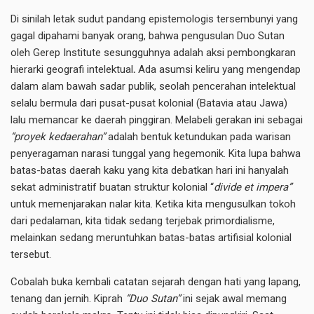
Di sinilah letak sudut pandang epistemologis tersembunyi yang
gagal dipahami banyak orang, bahwa pengusulan Duo Sutan
oleh Gerep Institute sesungguhnya adalah aksi pembongkaran
hierarki geografi intelektual
.
Ada asumsi keliru yang mengendap
dalam alam bawah sadar publik, seolah pencerahan intelektual
selalu bermula dari pusat-pusat kolonial (Batavia atau Jawa)
lalu memancar ke daerah pinggiran. Melabeli gerakan ini sebagai
“proyek kedaerahan”
adalah bentuk ketundukan pada warisan
penyeragaman narasi tunggal yang hegemonik. Kita lupa bahwa
batas-batas daerah kaku yang kita debatkan hari ini hanyalah
sekat administratif buatan struktur kolonial “
divide et impera”
untuk memenjarakan nalar kita. Ketika kita mengusulkan tokoh
dari pedalaman, kita tidak sedang terjebak primordialisme,
melainkan sedang meruntuhkan batas-batas artifisial kolonial
tersebut.
Cobalah buka kembali catatan sejarah dengan hati yang lapang,
tenang dan jernih. Kiprah
“Duo Sutan”
ini sejak awal memang