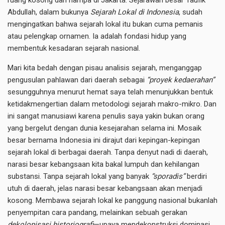
ruang kosong dan hampa di Jakarta. Sejarawan besar Taufik
Abdullah, dalam bukunya
Sejarah Lokal di Indonesia
, sudah
mengingatkan bahwa sejarah lokal itu bukan cuma pemanis
atau pelengkap ornamen. Ia adalah fondasi hidup yang
membentuk kesadaran sejarah nasional.
Mari kita bedah dengan pisau analisis sejarah, menganggap
pengusulan pahlawan dari daerah sebagai
“proyek kedaerahan”
sesungguhnya menurut hemat saya telah menunjukkan bentuk
ketidakmengertian dalam metodologi sejarah makro-mikro. Dan
ini sangat manusiawi karena penulis saya yakin bukan orang
yang bergelut dengan dunia kesejarahan selama ini. Mosaik
besar bernama Indonesia ini dirajut dari kepingan-kepingan
sejarah lokal di berbagai daerah. Tanpa denyut nadi di daerah,
narasi besar kebangsaan kita bakal lumpuh dan kehilangan
substansi. Tanpa sejarah lokal yang banyak
“sporadis”
berdiri
utuh di daerah, jelas narasi besar kebangsaan akan menjadi
kosong. Membawa sejarah lokal ke panggung nasional bukanlah
penyempitan cara pandang, melainkan sebuah gerakan
dekolonisasi historiografi
—upaya mendekonstruksi dominasi