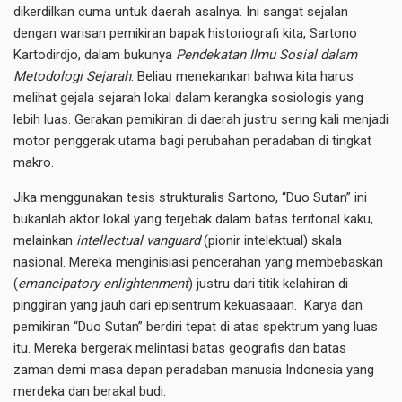
dikerdilkan cuma untuk daerah asalnya. Ini sangat sejalan
dengan warisan pemikiran bapak historiografi kita, Sartono
Kartodirdjo, dalam bukunya
Pendekatan Ilmu Sosial dalam
Metodologi Sejarah
. Beliau menekankan bahwa kita harus
melihat gejala sejarah lokal dalam kerangka sosiologis yang
lebih luas. Gerakan pemikiran di daerah justru sering kali menjadi
motor penggerak utama bagi perubahan peradaban di tingkat
makro.
Jika menggunakan tesis strukturalis Sartono, “Duo Sutan” ini
bukanlah aktor lokal yang terjebak dalam batas teritorial kaku,
melainkan
intellectual vanguard
(pionir intelektual) skala
nasional. Mereka menginisiasi pencerahan yang membebaskan
(
emancipatory enlightenment
) justru dari titik kelahiran di
pinggiran yang jauh dari episentrum kekuasaaan. Karya dan
pemikiran “Duo Sutan” berdiri tepat di atas spektrum yang luas
itu. Mereka bergerak melintasi batas geografis dan batas
zaman demi masa depan peradaban manusia Indonesia yang
merdeka dan berakal budi.