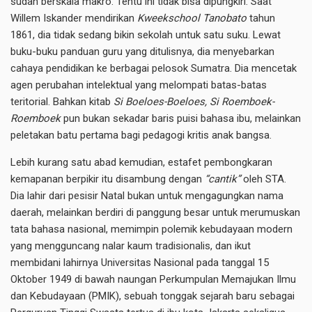
sudah berskala makro. Tentu ini tidak bisa dipungkiri. Saat
Willem Iskander mendirikan
Kweekschool Tanobato
tahun
1861, dia tidak sedang bikin sekolah untuk satu suku. Lewat
buku-buku panduan guru yang ditulisnya, dia menyebarkan
cahaya pendidikan ke berbagai pelosok Sumatra. Dia mencetak
agen perubahan intelektual yang melompati batas-batas
teritorial. Bahkan kitab
Si Boeloes-Boeloes, Si Roemboek-
Roemboek
pun bukan sekadar baris puisi bahasa ibu, melainkan
peletakan batu pertama bagi pedagogi kritis anak bangsa.
Lebih kurang satu abad kemudian, estafet pembongkaran
kemapanan berpikir itu disambung dengan
“cantik”
oleh STA.
Dia lahir dari pesisir Natal bukan untuk mengagungkan nama
daerah, melainkan berdiri di panggung besar untuk merumuskan
tata bahasa nasional, memimpin polemik kebudayaan modern
yang mengguncang nalar kaum tradisionalis, dan ikut
membidani lahirnya Universitas Nasional pada tanggal 15
Oktober 1949 di bawah naungan Perkumpulan Memajukan Ilmu
dan Kebudayaan (PMIK), sebuah tonggak sejarah baru sebagai