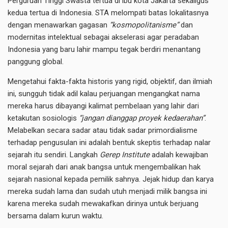
Perguruan Tinggi Swasta tertua di ibu kota Jakarta sekaligus
kedua tertua di Indonesia. STA melompati batas lokalitasnya
dengan menawarkan gagasan
“kosmopolitanisme”
dan
modernitas intelektual sebagai akselerasi agar peradaban
Indonesia yang baru lahir mampu tegak berdiri menantang
panggung global.
Mengetahui fakta-fakta historis yang rigid, objektif, dan ilmiah
ini, sungguh tidak adil kalau perjuangan mengangkat nama
mereka harus dibayangi kalimat pembelaan yang lahir dari
ketakutan sosiologis
“jangan dianggap proyek kedaerahan”
.
Melabelkan secara sadar atau tidak sadar primordialisme
terhadap pengusulan ini adalah bentuk skeptis terhadap nalar
sejarah itu sendiri. Langkah
Gerep Institute
adalah kewajiban
moral sejarah dari anak bangsa untuk mengembalikan hak
sejarah nasional kepada pemilik sahnya. Jejak hidup dan karya
mereka sudah lama dan sudah utuh menjadi milik bangsa ini
karena mereka sudah mewakafkan dirinya untuk berjuang
bersama dalam kurun waktu.