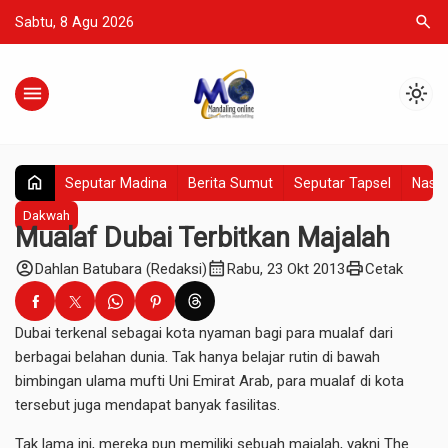
search
Sabtu, 8 Agu 2026
menu
light_mode
home
Seputar Madina
Berita Sumut
Seputar Tapsel
Nasio
Dakwah
Mualaf Dubai Terbitkan Majalah
account_circle
calendar_month
print
Dahlan Batubara (Redaksi)
Rabu, 23 Okt 2013
Cetak
Dubai terkenal sebagai kota nyaman bagi para mualaf dari
berbagai belahan dunia. Tak hanya belajar rutin di bawah
bimbingan ulama mufti Uni Emirat Arab, para mualaf di kota
tersebut juga mendapat banyak fasilitas.
Tak lama ini, mereka pun memiliki sebuah majalah, yakni The