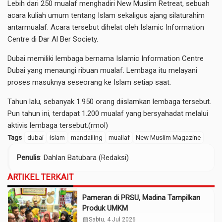
Lebih dari 250 mualaf menghadiri New Muslim Retreat, sebuah
acara kuliah umum tentang Islam sekaligus ajang silaturahim
antarmualaf. Acara tersebut dihelat oleh Islamic Information
Centre di Dar Al Ber Society.
Dubai memiliki lembaga bernama Islamic Information Centre
Dubai yang menaungi ribuan mualaf. Lembaga itu melayani
proses masuknya seseorang ke Islam setiap saat.
Tahun lalu, sebanyak 1.950 orang diislamkan lembaga tersebut.
Pun tahun ini, terdapat 1.200 mualaf yang bersyahadat melalui
aktivis lembaga tersebut.(rmol)
Tags
dubai
islam
mandailing
muallaf
New Muslim Magazine
Penulis
: Dahlan Batubara (Redaksi)
ARTIKEL TERKAIT
Pameran di PRSU, Madina Tampilkan
Produk UMKM
calendar_month
Sabtu, 4 Jul 2026