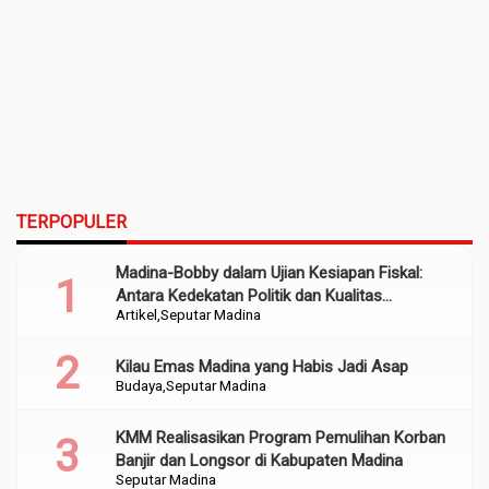
TERPOPULER
Madina-Bobby dalam Ujian Kesiapan Fiskal:
Antara Kedekatan Politik dan Kualitas
Artikel
Seputar Madina
Perencanaan
Kilau Emas Madina yang Habis Jadi Asap
Budaya
Seputar Madina
KMM Realisasikan Program Pemulihan Korban
Banjir dan Longsor di Kabupaten Madina
Seputar Madina