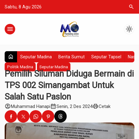
search
Sabtu, 8 Agu 2026
menu
light_mode
home
Seputar Madina
Berita Sumut
Seputar Tapsel
Nasio
Politik Madina
Seputar Madina
Pemilih Siluman Diduga Bermain di
TPS 002 Simangambat Untuk
Salah Satu Paslon
account_circle
calendar_month
print
Muhammad Hanapi
Senin, 2 Des 2024
Cetak