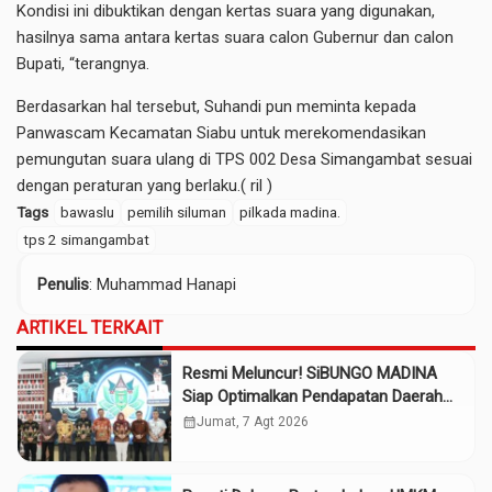
Kondisi ini dibuktikan dengan kertas suara yang digunakan,
hasilnya sama antara kertas suara calon Gubernur dan calon
Bupati, “terangnya.
Berdasarkan hal tersebut, Suhandi pun meminta kepada
Panwascam Kecamatan Siabu untuk merekomendasikan
pemungutan suara ulang di TPS 002 Desa Simangambat sesuai
dengan peraturan yang berlaku.( ril )
Tags
bawaslu
pemilih siluman
pilkada madina.
tps 2 simangambat
Penulis
: Muhammad Hanapi
ARTIKEL TERKAIT
Resmi Meluncur! SiBUNGO MADINA
Siap Optimalkan Pendapatan Daerah
Madina
calendar_month
Jumat, 7 Agt 2026