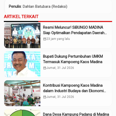
Penulis
: Dahlan Batubara (Redaksi)
ARTIKEL TERKAIT
Resmi Meluncur! SiBUNGO MADINA
Siap Optimalkan Pendapatan Daerah
Madina
calendar_month
23 jam yang lalu
Bupati Dukung Pertumbuhan UMKM
Termasuk Kampoeng Kaos Madina
calendar_month
Jumat, 31 Jul 2026
Kontribusi Kampoeng Kaos Madina
dalam Industri Budaya dan Ekonomi
Daerah
calendar_month
Jumat, 31 Jul 2026
Dana Desa Kampung Padang di Madina