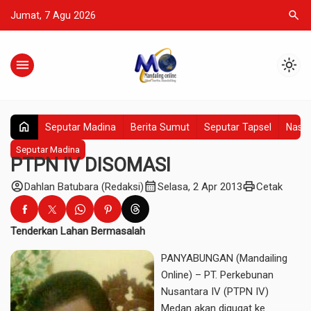
search
Jumat, 7 Agu 2026
menu
light_mode
home
Seputar Madina
Berita Sumut
Seputar Tapsel
Nasio
Seputar Madina
PTPN IV DISOMASI
account_circle
calendar_month
print
Dahlan Batubara (Redaksi)
Selasa, 2 Apr 2013
Cetak
Tenderkan Lahan Bermasalah
PANYABUNGAN (Mandailing
Online) – PT. Perkebunan
Nusantara IV (PTPN IV)
Medan akan digugat ke