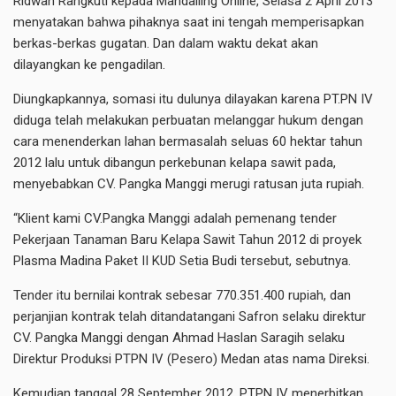
Ridwan Rangkuti kepada Mandailing Online, Selasa 2 April 2013
menyatakan bahwa pihaknya saat ini tengah memperisapkan
berkas-berkas gugatan. Dan dalam waktu dekat akan
dilayangkan ke pengadilan.
Diungkapkannya, somasi itu dulunya dilayakan karena PT.PN IV
diduga telah melakukan perbuatan melanggar hukum dengan
cara menenderkan lahan bermasalah seluas 60 hektar tahun
2012 lalu untuk dibangun perkebunan kelapa sawit pada,
menyebabkan CV. Pangka Manggi merugi ratusan juta rupiah.
“Klient kami CV.Pangka Manggi adalah pemenang tender
Pekerjaan Tanaman Baru Kelapa Sawit Tahun 2012 di proyek
Plasma Madina Paket II KUD Setia Budi tersebut, sebutnya.
Tender itu bernilai kontrak sebesar 770.351.400 rupiah, dan
perjanjian kontrak telah ditandatangani Safron selaku direktur
CV. Pangka Manggi dengan Ahmad Haslan Saragih selaku
Direktur Produksi PTPN IV (Pesero) Medan atas nama Direksi.
Kemudian tanggal 28 September 2012, PTPN IV menerbitkan