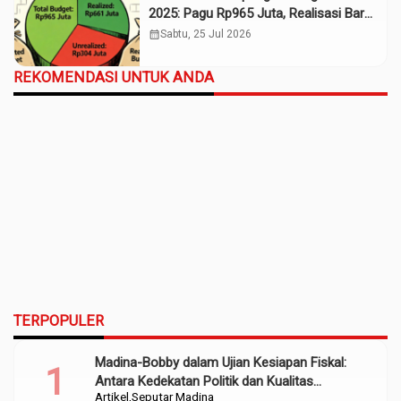
2025: Pagu Rp965 Juta, Realisasi Baru
Rp661 Juta
calendar_month
Sabtu, 25 Jul 2026
REKOMENDASI UNTUK ANDA
TERPOPULER
Madina-Bobby dalam Ujian Kesiapan Fiskal:
Antara Kedekatan Politik dan Kualitas
Artikel
Seputar Madina
Perencanaan