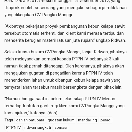
Han/124/XII/2012/Reskrim tanggal 15 Desember 2012, yang
dilaporkan oleh seseorang yang mengaku sebagai pemilik lahan
yang dikerjakan CV. Pangko Manggi.
“Akibatnya pekerjaan proyek pembangunan kebun kelapa sawit
tersebut otomatis terhenti, dan klient kami merasa tertipu dan
menderita kerugian materil ratusan juta rupiah,” ungkap Ridwan.
Selaku kuasa hukum CV.Pangka Manggi, lanjut Ridwan, pihaknya
telah melayangkan somasi kepada PTPN IV sebanyak 3 kali,
namun tidak pernah ditanggapi. Oleh karenanya, pihaknya akan
mengajukan gugatan di pengadilan karena PTPN IV telah
menenderkan lahan untuk dibangun kebun kelapa sawit yang
ternyata lahan tersebut masih bersengketa dengan pihak lain.
“Namun, hingga saat ini belum jelas sikap PTPN IV Medan
terhadap tuntutan ganti rugi klien kami CV.Pangka Manggi yang
kami ajukan,” katanya. (dab)
Tags
dahlan batubara
gugatan hukum
mandailing
peradi
PTPN IV
ridwan rangkuti
somasi