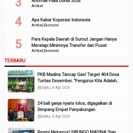
Anomali Piala Dunia 2026
Artikel
Apa Kabar Koperasi Indonesia
Artikel
Ekonomi
Para Kepala Daerah di Sumut Jangan Hanya
Meratapi Minimnya Transfer dari Pusat
Artikel
Ekonomi
TERBARU
PKB Madina Tancap Gas! Target 404 Desa
Tuntas Desember, “Pengurus Kita Adalah
Tokoh”
calendar_month
Sabtu, 8 Agt 2026
24 ball ganja nyaris lolos, digagalkan di
Simpang Empat Panyabungan
calendar_month
Sabtu, 8 Agt 2026
Resmi Meluncur! SiBUNGO MADINA Siap