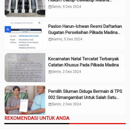
Hukum Cabup-Cawabup Madina
Serahkan Puluhan Alat Bukti ke MK
calendar_month
Senin, 9 Des 2024
Paslon Harun-Ichwan Resmi Daftarkan
Gugatan Perselisihan Pilkada Madina
ke MK
calendar_month
Kamis, 5 Des 2024
Kecamatan Natal Tercatat Terbanyak
Catatan Khusus Pada Pilkada Madina
calendar_month
Senin, 2 Des 2024
Pemilih Siluman Diduga Bermain di TPS
002 Simangambat Untuk Salah Satu
Paslon
calendar_month
Senin, 2 Des 2024
REKOMENDASI UNTUK ANDA