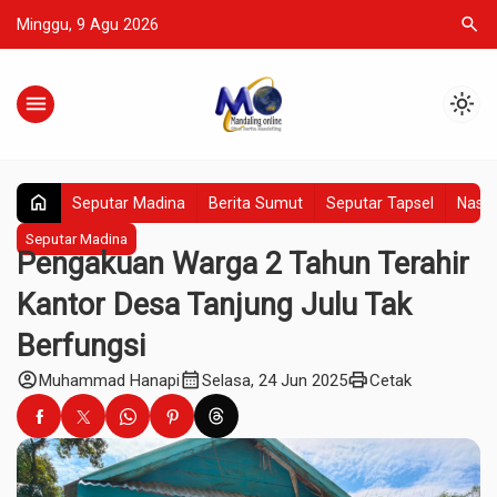
search
Minggu, 9 Agu 2026
menu
light_mode
home
Seputar Madina
Berita Sumut
Seputar Tapsel
Nasio
Seputar Madina
Pengakuan Warga 2 Tahun Terahir
Kantor Desa Tanjung Julu Tak
Berfungsi
account_circle
calendar_month
print
Muhammad Hanapi
Selasa, 24 Jun 2025
Cetak