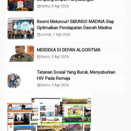
calendar_month
Sabtu, 8 Agt 2026
Resmi Meluncur! SiBUNGO MADINA Siap
Optimalkan Pendapatan Daerah Madina
calendar_month
Jumat, 7 Agt 2026
MERDEKA DI DEPAN ALGORITMA
calendar_month
Senin, 3 Agt 2026
Tatanan Sosial Yang Buruk, Menyuburkan
HIV Pada Remaja
calendar_month
Senin, 3 Agt 2026