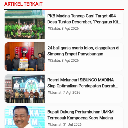
ARTIKEL TERKAIT
PKB Madina Tancap Gas! Target 404
Desa Tuntas Desember, “Pengurus Kita
Adalah Tokoh”
calendar_month
Sabtu, 8 Agt 2026
24 ball ganja nyaris lolos, digagalkan di
Simpang Empat Panyabungan
calendar_month
Sabtu, 8 Agt 2026
Resmi Meluncur! SiBUNGO MADINA
Siap Optimalkan Pendapatan Daerah
Madina
calendar_month
Jumat, 7 Agt 2026
Bupati Dukung Pertumbuhan UMKM
Termasuk Kampoeng Kaos Madina
calendar_month
Jumat, 31 Jul 2026