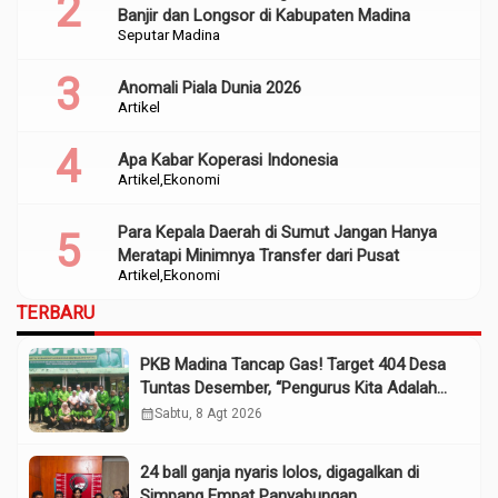
Banjir dan Longsor di Kabupaten Madina
Seputar Madina
Anomali Piala Dunia 2026
Artikel
Apa Kabar Koperasi Indonesia
Artikel
Ekonomi
Para Kepala Daerah di Sumut Jangan Hanya
Meratapi Minimnya Transfer dari Pusat
Artikel
Ekonomi
TERBARU
PKB Madina Tancap Gas! Target 404 Desa
Tuntas Desember, “Pengurus Kita Adalah
Tokoh”
calendar_month
Sabtu, 8 Agt 2026
24 ball ganja nyaris lolos, digagalkan di
Simpang Empat Panyabungan