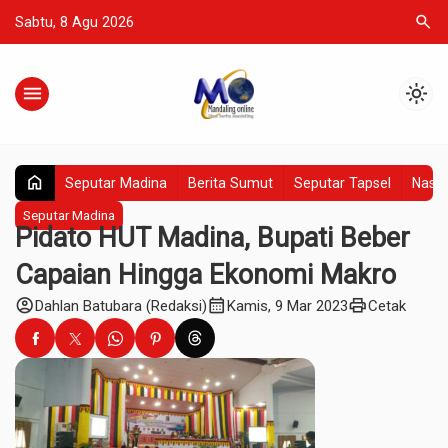
search
Sabtu, 8 Agu 2026
menu
light_mode
home
Seputar Madina
Berita Sumut
Seputar Tapsel
Nasio
Seputar Madina
Pidato HUT Madina, Bupati Beber
Capaian Hingga Ekonomi Makro
account_circle
calendar_month
print
Dahlan Batubara (Redaksi)
Kamis, 9 Mar 2023
Cetak