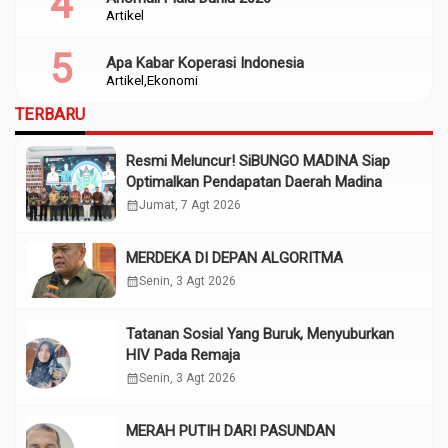
Artikel
Apa Kabar Koperasi Indonesia
Artikel
Ekonomi
TERBARU
Resmi Meluncur! SiBUNGO MADINA Siap
Optimalkan Pendapatan Daerah Madina
calendar_month
Jumat, 7 Agt 2026
MERDEKA DI DEPAN ALGORITMA
calendar_month
Senin, 3 Agt 2026
Tatanan Sosial Yang Buruk, Menyuburkan
HIV Pada Remaja
calendar_month
Senin, 3 Agt 2026
MERAH PUTIH DARI PASUNDAN