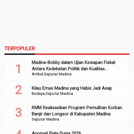
TERPOPULER
Madina-Bobby dalam Ujian Kesiapan Fiskal:
Antara Kedekatan Politik dan Kualitas
Artikel
Seputar Madina
Perencanaan
Kilau Emas Madina yang Habis Jadi Asap
Budaya
Seputar Madina
KMM Realisasikan Program Pemulihan Korban
Banjir dan Longsor di Kabupaten Madina
Seputar Madina
Anomali Piala Dunia 2026