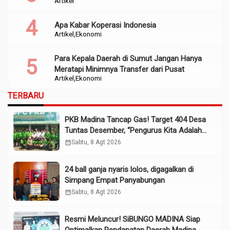
Artikel
Apa Kabar Koperasi Indonesia
Artikel
Ekonomi
Para Kepala Daerah di Sumut Jangan Hanya
Meratapi Minimnya Transfer dari Pusat
Artikel
Ekonomi
TERBARU
PKB Madina Tancap Gas! Target 404 Desa
Tuntas Desember, “Pengurus Kita Adalah
Tokoh”
calendar_month
Sabtu, 8 Agt 2026
24 ball ganja nyaris lolos, digagalkan di
Simpang Empat Panyabungan
calendar_month
Sabtu, 8 Agt 2026
Resmi Meluncur! SiBUNGO MADINA Siap