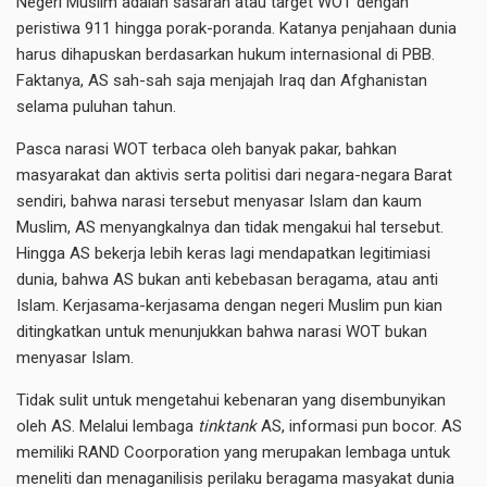
Negeri Muslim adalah sasaran atau target WOT dengan
peristiwa 911 hingga porak-poranda. Katanya penjahaan dunia
harus dihapuskan berdasarkan hukum internasional di PBB.
Faktanya, AS sah-sah saja menjajah Iraq dan Afghanistan
selama puluhan tahun.
Pasca narasi WOT terbaca oleh banyak pakar, bahkan
masyarakat dan aktivis serta politisi dari negara-negara Barat
sendiri, bahwa narasi tersebut menyasar Islam dan kaum
Muslim, AS menyangkalnya dan tidak mengakui hal tersebut.
Hingga AS bekerja lebih keras lagi mendapatkan legitimiasi
dunia, bahwa AS bukan anti kebebasan beragama, atau anti
Islam. Kerjasama-kerjasama dengan negeri Muslim pun kian
ditingkatkan untuk menunjukkan bahwa narasi WOT bukan
menyasar Islam.
Tidak sulit untuk mengetahui kebenaran yang disembunyikan
oleh AS. Melalui lembaga
tinktank
AS, informasi pun bocor. AS
memiliki RAND Coorporation yang merupakan lembaga untuk
meneliti dan menaganilisis perilaku beragama masyakat dunia