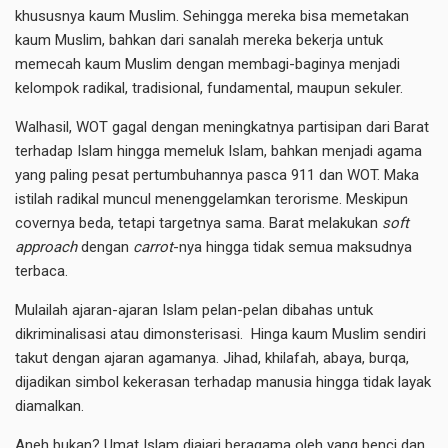
khususnya kaum Muslim. Sehingga mereka bisa memetakan
kaum Muslim, bahkan dari sanalah mereka bekerja untuk
memecah kaum Muslim dengan membagi-baginya menjadi
kelompok radikal, tradisional, fundamental, maupun sekuler.
Walhasil, WOT gagal dengan meningkatnya partisipan dari Barat
terhadap Islam hingga memeluk Islam, bahkan menjadi agama
yang paling pesat pertumbuhannya pasca 911 dan WOT. Maka
istilah radikal muncul menenggelamkan terorisme. Meskipun
covernya beda, tetapi targetnya sama. Barat melakukan
soft
approach
dengan
carrot
-nya hingga tidak semua maksudnya
terbaca.
Mulailah ajaran-ajaran Islam pelan-pelan dibahas untuk
dikriminalisasi atau dimonsterisasi. Hinga kaum Muslim sendiri
takut dengan ajaran agamanya. Jihad, khilafah, abaya, burqa,
dijadikan simbol kekerasan terhadap manusia hingga tidak layak
diamalkan.
Aneh bukan? Umat Islam diajari beragama oleh yang benci dan