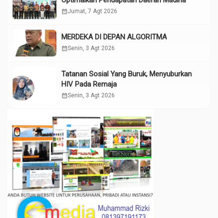
Optimalkan Pendapatan Daerah Madina
calendar_month
Jumat, 7 Agt 2026
MERDEKA DI DEPAN ALGORITMA
calendar_month
Senin, 3 Agt 2026
Tatanan Sosial Yang Buruk, Menyuburkan
HIV Pada Remaja
calendar_month
Senin, 3 Agt 2026