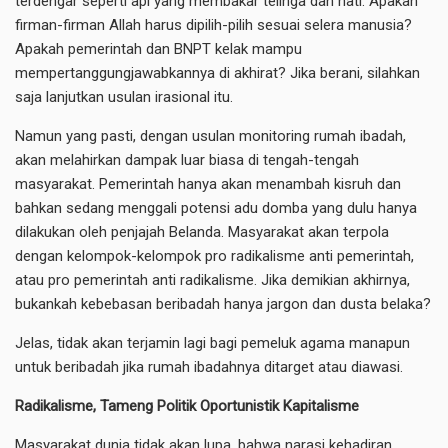
terdengar seperti api yang membakar telinga dan hati. Apakah
firman-firman Allah harus dipilih-pilih sesuai selera manusia?
Apakah pemerintah dan BNPT kelak mampu
mempertanggungjawabkannya di akhirat? Jika berani, silahkan
saja lanjutkan usulan irasional itu.
Namun yang pasti, dengan usulan monitoring rumah ibadah,
akan melahirkan dampak luar biasa di tengah-tengah
masyarakat. Pemerintah hanya akan menambah kisruh dan
bahkan sedang menggali potensi adu domba yang dulu hanya
dilakukan oleh penjajah Belanda. Masyarakat akan terpola
dengan kelompok-kelompok pro radikalisme anti pemerintah,
atau pro pemerintah anti radikalisme. Jika demikian akhirnya,
bukankah kebebasan beribadah hanya jargon dan dusta belaka?
Jelas, tidak akan terjamin lagi bagi pemeluk agama manapun
untuk beribadah jika rumah ibadahnya ditarget atau diawasi.
Radikalisme, Tameng Politik Oportunistik Kapitalisme
Masyarakat dunia tidak akan lupa, bahwa narasi kehadiran