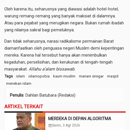
Oleh karena itu, seharusnya yang diawasi adalah hotel-hotel,
warung remang-remang yang banyak maksiat di dalamnya.
Atau para pejabat yang merugikan negara. Bukan rumah ibadah
yang nilainya sakral bagi pemeluknya.
Dan tidak seharusnya, narasi radikalisme permainan Barat
diamanfaatkan oleh penguasa negeri Muslim demi kepentingan
mereka. Karena hal tersebut hanya akan menimbulkan
kegaduhan, perselisihan, dan kerukunan di tengah-tengah
masyarakat.
Allahu a’alam bissawab.
Tags
islam
islamopobia
kaum muslim
mariani siregar
masjid
menekan islam
Penulis
: Dahlan Batubara (Redaksi)
ARTIKEL TERKAIT
MERDEKA DI DEPAN ALGORITMA
calendar_month
Senin, 3 Agt 2026