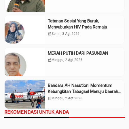
Tatanan Sosial Yang Buruk,
Menyuburkan HIV Pada Remaja
calendar_month
Senin, 3 Agt 2026
MERAH PUTIH DARI PASUNDAN
calendar_month
Minggu, 2 Agt 2026
Bandara AH Nasution: Momentum
Kebangkitan Tabagsel Menuju Daerah
Maju
calendar_month
Minggu, 2 Agt 2026
REKOMENDASI UNTUK ANDA