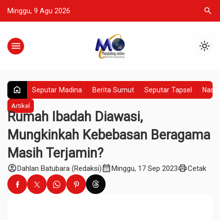
search
Minggu, 9 Agu 2026
menu
light_mode
home
Seputar Madina
Berita Sumut
Seputar Tapsel
Nasio
Artikel
Rumah Ibadah Diawasi,
Mungkinkah Kebebasan Beragama
Masih Terjamin?
account_circle
calendar_month
print
Dahlan Batubara (Redaksi)
Minggu, 17 Sep 2023
Cetak