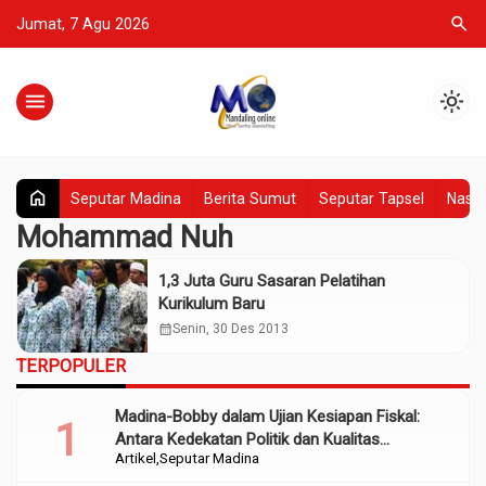
search
Jumat, 7 Agu 2026
menu
light_mode
home
Seputar Madina
Berita Sumut
Seputar Tapsel
Nasio
Mohammad Nuh
1,3 Juta Guru Sasaran Pelatihan
Kurikulum Baru
calendar_month
Senin, 30 Des 2013
TERPOPULER
Madina-Bobby dalam Ujian Kesiapan Fiskal:
Antara Kedekatan Politik dan Kualitas
Artikel
Seputar Madina
Perencanaan