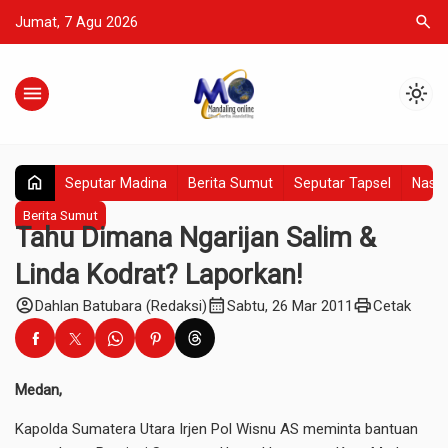
search
Jumat, 7 Agu 2026
menu
light_mode
home
Seputar Madina
Berita Sumut
Seputar Tapsel
Nasio
Berita Sumut
Tahu Dimana Ngarijan Salim &
Linda Kodrat? Laporkan!
account_circle
calendar_month
print
Dahlan Batubara (Redaksi)
Sabtu, 26 Mar 2011
Cetak
Medan,
Kapolda Sumatera Utara Irjen Pol Wisnu AS meminta bantuan