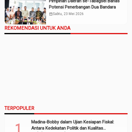
Pimpinan Daerah se-Tabagsel Bahas
Potensi Penerbangan Dua Bandara
calendar_month
Sabtu, 23 Mei 2026
REKOMENDASI UNTUK ANDA
TERPOPULER
Madina-Bobby dalam Ujian Kesiapan Fiskal:
Antara Kedekatan Politik dan Kualitas