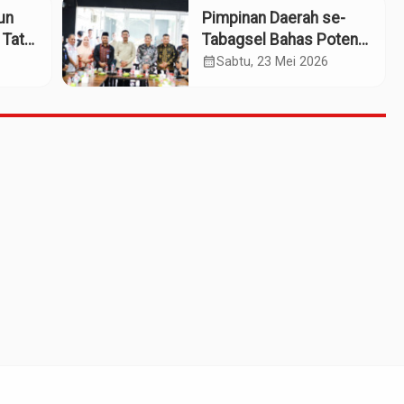
iun
Pimpinan Daerah se-
 Tata
Tabagsel Bahas Potensi
Penerbangan Dua
calendar_month
Sabtu, 23 Mei 2026
Bandara