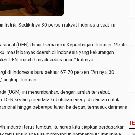
 listrik. Sedikitnya 30 persen rakyat Indonesia saat ini
Nasional (DEN) Unsur Pemangku Kepentingan, Tumiran. Meski
kui masih banyak daerah di Indonesia yang kekurangan
 oleh DEN, masih banyak kekurangan,” katanya.
rgi di Indonesia baru sekitar 67-70 persen. “Artinya, 30
,” ungkap Tumiran.
ada (UGM) ini menambahkan, dengan jumlah tersebut,
 itu, DEN sedang mendata kebutuhan energi di daerah untuk
asional hingga beberapa tahun ke depan, termasuk darimana
T
wth, industri terus tumbuh, itu harus kita siapkan berdasarkan
idak tahu, untuk apa kita membangun pembangkit,” imbuhnya.