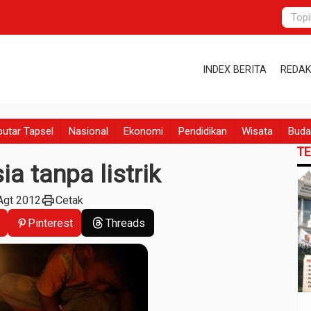
INDEX BERITA
REDAK
utar Tapsel
Nasional
Ekonomi
Pendidikan
Wisata
Buda
T
a tanpa listrik
print
Agt 2012
Cetak
Pinterest
Threads