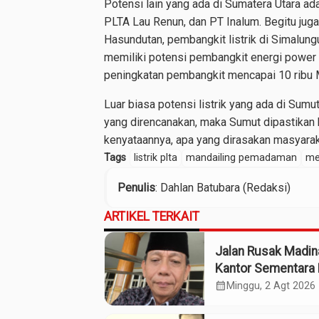
Potensi lain yang ada di Sumatera Utara ad
PLTA Lau Renun, dan PT Inalum. Begitu jug
Hasundutan, pembangkit listrik di Simalu
memiliki potensi pembangkit energi power 
peningkatan pembangkit mencapai 10 ribu
Luar biasa potensi listrik yang ada di Sumu
yang direncanakan, maka Sumut dipastika
kenyataannya, apa yang dirasakan masyara
Tags
listrik plta
mandailing pemadaman
me
Penulis
: Dahlan Batubara (Redaksi)
ARTIKEL TERKAIT
Jalan Rusak Madin
Kantor Sementara 
Kebijakan Pilih Kas
calendar_month
Minggu, 2 Agt 2026
Gubsu