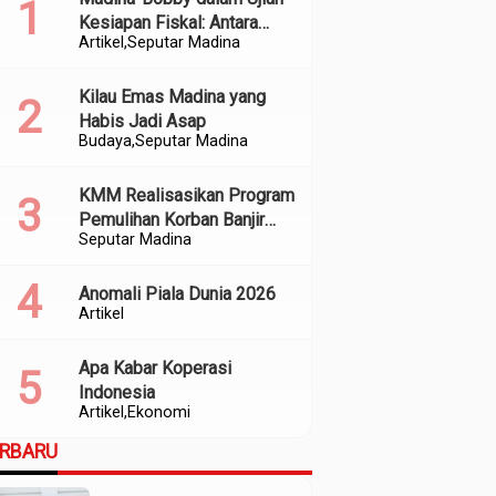
Kesiapan Fiskal: Antara
Artikel
Seputar Madina
Kedekatan Politik dan
Kualitas Perencanaan
Kilau Emas Madina yang
Habis Jadi Asap
Budaya
Seputar Madina
KMM Realisasikan Program
Pemulihan Korban Banjir
Seputar Madina
dan Longsor di Kabupaten
Madina
Anomali Piala Dunia 2026
Artikel
Apa Kabar Koperasi
Indonesia
Artikel
Ekonomi
ERBARU