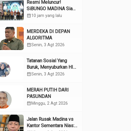
Resmi Meluncur!
SiBUNGO MADINA Siap
Optimalkan Pendapatan
calendar_month
10 jam yang lalu
Daerah Madina
MERDEKA DI DEPAN
ALGORITMA
calendar_month
Senin, 3 Agt 2026
Tatanan Sosial Yang
Buruk, Menyuburkan HIV
Pada Remaja
calendar_month
Senin, 3 Agt 2026
MERAH PUTIH DARI
PASUNDAN
calendar_month
Minggu, 2 Agt 2026
Jalan Rusak Madina vs
Kantor Sementara Nias: