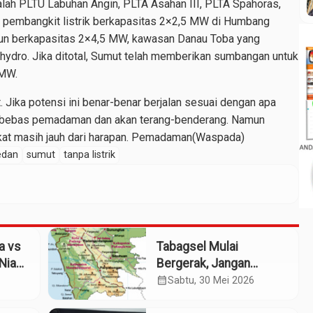
alah PLTU Labuhan Angin, PLTA Asahan III, PLTA Spahoras,
a pembangkit listrik berkapasitas 2×2,5 MW di Humbang
ngun berkapasitas 2×4,5 MW, kawasan Danau Toba yang
hydro. Jika ditotal, Sumut telah memberikan sumbangan untuk
 MW.
t. Jika potensi ini benar-benar berjalan sesuai dengan apa
n bebas pemadaman dan akan terang-benderang. Namun
kat masih jauh dari harapan. Pemadaman(Waspada)
dan
sumut
tanpa listrik
a vs
Tabagsel Mulai
Nias:
Bergerak, Jangan
ih
Berhenti di Foto
calendar_month
Sabtu, 30 Mei 2026
Bersama