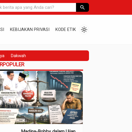
search
light_mode
SI
KEBIJAKAN PRIVASI
KODE ETIK
ya
Dakwah
ERPOPULER
Madina-Bobby dalam Ujian