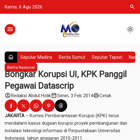
search
Kamis, 6 Agu 2026
menu
light_mode
home
Seputar Madina
Berita Sumut
Seputar Tapsel
Nasio
Berita Nasional
Bongkar Korupsi UI, KPK Panggil
Pegawai Datascrip
account_circle
calendar_month
print
Redaksi Abdul Holik
Senin, 3 Feb 2014
Cetak
JAKARTA
– Komisi Pemberantasan Korupsi (KPK) terus
mendalami kasus dugaan korupsi proyek pembangunan dan
instalasi teknologi informasi di Perpustakaan Universitas
Indonesia tahun anggaran 2010-2011.