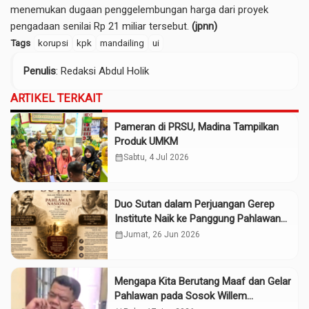
menemukan dugaan penggelembungan harga dari proyek
pengadaan senilai Rp 21 miliar tersebut.
(jpnn)
Tags
korupsi
kpk
mandailing
ui
Penulis
: Redaksi Abdul Holik
ARTIKEL TERKAIT
Pameran di PRSU, Madina Tampilkan
Produk UMKM
calendar_month
Sabtu, 4 Jul 2026
Duo Sutan dalam Perjuangan Gerep
Institute Naik ke Panggung Pahlawan
Nasional
calendar_month
Jumat, 26 Jun 2026
Mengapa Kita Berutang Maaf dan Gelar
Pahlawan pada Sosok Willem