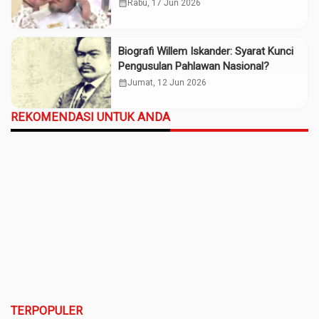
Iskander?
calendar_month
Rabu, 17 Jun 2026
Biografi Willem Iskander: Syarat Kunci
Pengusulan Pahlawan Nasional?
calendar_month
Jumat, 12 Jun 2026
REKOMENDASI UNTUK ANDA
TERPOPULER