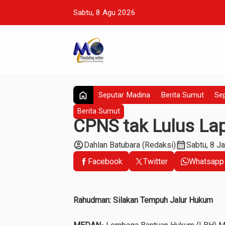
Sabtu, 8 Agu 2026
home
Seputar Madina
Berita Sumut
Sep
Berita Sumut
CPNS tak Lulus La
account_circle
calendar_month
Dahlan Batubara (Redaksi)
Sabtu, 8 J
Facebook
Twitter
Whatsapp
Rahudman: Silakan Tempuh Jalur Hukum