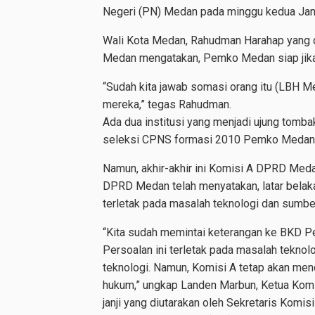
Negeri (PN) Medan pada minggu kedua Janua
Wali Kota Medan, Rahudman Harahap yang dik
Medan mengatakan, Pemko Medan siap jika p
“Sudah kita jawab somasi orang itu (LBH Me
mereka,” tegas Rahudman.
Ada dua institusi yang menjadi ujung tomb
seleksi CPNS formasi 2010 Pemko Medan
Namun, akhir-akhir ini Komisi A DPRD Med
DPRD Medan telah menyatakan, latar bela
terletak pada masalah teknologi dan sum
“Kita sudah memintai keterangan ke BKD Pe
Persoalan ini terletak pada masalah tekn
teknologi. Namun, Komisi A tetap akan me
hukum,” ungkap Landen Marbun, Ketua Kom
janji yang diutarakan oleh Sekretaris Komi