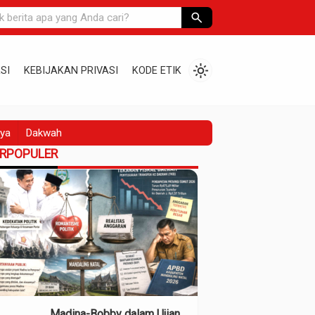
search
light_mode
SI
KEBIJAKAN PRIVASI
KODE ETIK
ya
Dakwah
ERPOPULER
Madina-Bobby dalam Ujian