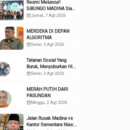
Resmi Meluncur!
SiBUNGO MADINA Siap
Optimalkan Pendapatan
calendar_month
Jumat, 7 Agt 2026
Daerah Madina
MERDEKA DI DEPAN
ALGORITMA
calendar_month
Senin, 3 Agt 2026
Tatanan Sosial Yang
Buruk, Menyuburkan HIV
Pada Remaja
calendar_month
Senin, 3 Agt 2026
MERAH PUTIH DARI
PASUNDAN
calendar_month
Minggu, 2 Agt 2026
Jalan Rusak Madina vs
Kantor Sementara Nias: