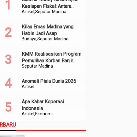
Kesiapan Fiskal: Antara
Artikel
Seputar Madina
Kedekatan Politik dan
Kualitas Perencanaan
Kilau Emas Madina yang
Habis Jadi Asap
Budaya
Seputar Madina
KMM Realisasikan Program
Pemulihan Korban Banjir
Seputar Madina
dan Longsor di Kabupaten
Madina
Anomali Piala Dunia 2026
Artikel
Apa Kabar Koperasi
Indonesia
Artikel
Ekonomi
ERBARU