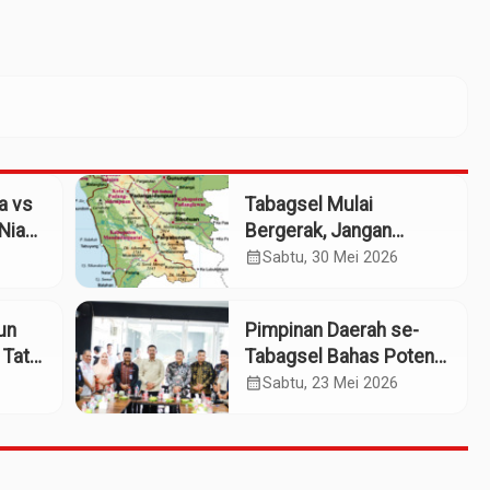
a vs
Tabagsel Mulai
Nias:
Bergerak, Jangan
ih
Berhenti di Foto
calendar_month
Sabtu, 30 Mei 2026
Bersama
iun
Pimpinan Daerah se-
 Tata
Tabagsel Bahas Potensi
Penerbangan Dua
calendar_month
Sabtu, 23 Mei 2026
Bandara