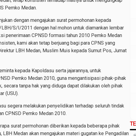
an, tetap konsisten terhadap niatnya untuk mengungkap
PNS Pemko Medan.
unjukan dengan mengajukan surat permohonan kepada
2/LBH/S/I/2011 dengan hal mohon untuk diamankan lembar
leksi penerimaan CPNSD formasi tahun 2010 Pemko Medan
isten, kami akan tetap berjuang bagi para CPNS yang
 Direktur LBH Medan, Muslim Muis kepada Sumut Pos, Jumat
minta kepada Kapoldasu serta jajarannya, untuk
PNSD Pemko Medan 2010, guna mengantisipasi pihak-pihak
, secara tanpa hak yang diduga dapat dilakukan oleh pihak
ar (USU).
su segera melakukan penyelidikan terhadap seluruh tindak
imaan CPNSD Pemko Medan 2010.
T
rapa surat permohonan diberikan kepada beberapa pihak
u, LBH Medan akan mengajukan materi gugatan ke Pengadilan