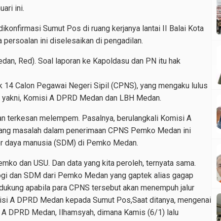
ri ini.
onfirmasi Sumut Pos di ruang kerjanya lantai II Balai Kota
ersoalan ini diselesaikan di pengadilan.
dan, Red). Soal laporan ke Kapoldasu dan PN itu hak
ak 14 Calon Pegawai Negeri Sipil (CPNS), yang mengaku lulus
 yakni, Komisi A DPRD Medan dan LBH Medan.
an terkesan melempem. Pasalnya, berulangkali Komisi A
kang masalah dalam penerimaan CPNS Pemko Medan ini
ber daya manusia (SDM) di Pemko Medan.
mko dan USU. Dan data yang kita peroleh, ternyata sama.
ologi dan SDM dari Pemko Medan yang gaptek alias gagap
ndukung apabila para CPNS tersebut akan menempuh jalur
isi A DPRD Medan kepada Sumut Pos,Saat ditanya, mengenai
si A DPRD Medan, Ilhamsyah, dimana Kamis (6/1) lalu