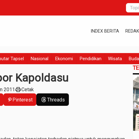
INDEX BERITA
REDAK
utar Tapsel
Nasional
Ekonomi
Pendidikan
Wisata
Buda
T
por Kapoldasu
print
an 2011
Cetak
Pinterest
Threads