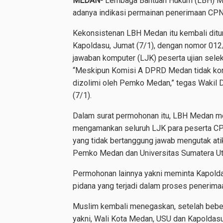
MEDAN-
Lembaga Bantuan Hukum (LBH) Med
adanya indikasi permainan penerimaan C
Kekonsistenan LBH Medan itu kembali dit
Kapoldasu, Jumat (7/1), dengan nomor 01
jawaban komputer (LJK) peserta ujian se
“Meskipun Komisi A DPRD Medan tidak kons
dizolimi oleh Pemko Medan,” tegas Wakil
(7/1).
Dalam surat permohonan itu, LBH Medan me
mengamankan seluruh LJK para peserta C
yang tidak bertanggung jawab mengutak atik
Pemko Medan dan Universitas Sumatera Ut
Permohonan lainnya yakni meminta Kapolda
pidana yang terjadi dalam proses pener
Muslim kembali menegaskan, setelah bebe
yakni, Wali Kota Medan, USU dan Kapoldas