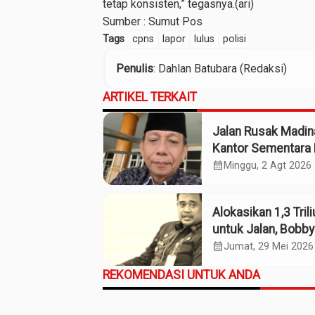
tetap konsisten,” tegasnya.(ari)
Sumber :
Sumut Pos
Tags
cpns
lapor
lulus
polisi
Penulis
: Dahlan Batubara (Redaksi)
ARTIKEL TERKAIT
Jalan Rusak Madin
Kantor Sementara 
Kebijakan Pilih Kas
calendar_month
Minggu, 2 Agt 2026
Gubsu
Alokasikan 1,3 Tril
untuk Jalan, Bobby
Ekonomi Sumut
calendar_month
Jumat, 29 Mei 2026
REKOMENDASI UNTUK ANDA