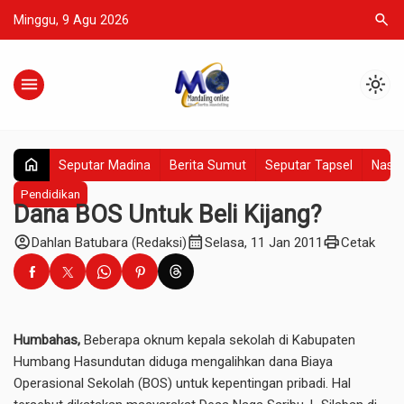
search
Minggu, 9 Agu 2026
menu
light_mode
home
Seputar Madina
Berita Sumut
Seputar Tapsel
Nasio
Pendidikan
Dana BOS Untuk Beli Kijang?
account_circle
calendar_month
print
Dahlan Batubara (Redaksi)
Selasa, 11 Jan 2011
Cetak
Humbahas,
Beberapa oknum kepala sekolah di Kabupaten
Humbang Hasundutan diduga mengalihkan dana Biaya
Operasional Sekolah (BOS) untuk kepentingan pribadi. Hal