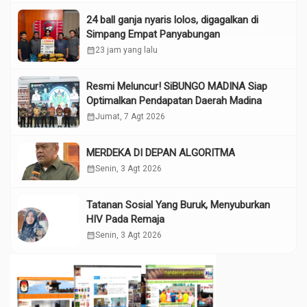
24 ball ganja nyaris lolos, digagalkan di
Simpang Empat Panyabungan
calendar_month
23 jam yang lalu
Resmi Meluncur! SiBUNGO MADINA Siap
Optimalkan Pendapatan Daerah Madina
calendar_month
Jumat, 7 Agt 2026
MERDEKA DI DEPAN ALGORITMA
calendar_month
Senin, 3 Agt 2026
Tatanan Sosial Yang Buruk, Menyuburkan
HIV Pada Remaja
calendar_month
Senin, 3 Agt 2026