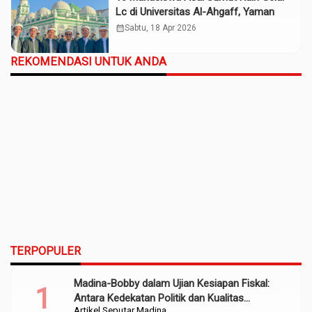
Lc di Universitas Al-Ahgaff, Yaman
calendar_month
Sabtu, 18 Apr 2026
REKOMENDASI UNTUK ANDA
TERPOPULER
Madina-Bobby dalam Ujian Kesiapan Fiskal:
Antara Kedekatan Politik dan Kualitas
Artikel
Seputar Madina