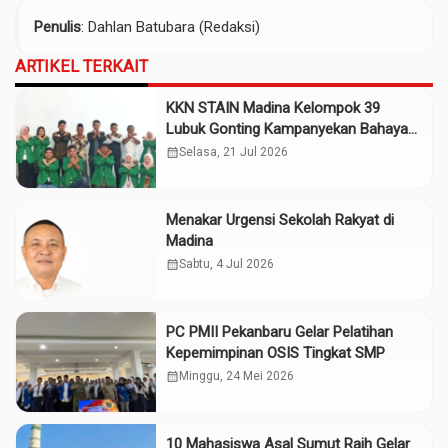
Penulis
: Dahlan Batubara (Redaksi)
ARTIKEL TERKAIT
KKN STAIN Madina Kelompok 39
Lubuk Gonting Kampanyekan Bahaya
Narkoba, Judi Online
calendar_month
Selasa, 21 Jul 2026
Menakar Urgensi Sekolah Rakyat di
Madina
calendar_month
Sabtu, 4 Jul 2026
PC PMII Pekanbaru Gelar Pelatihan
Kepemimpinan OSIS Tingkat SMP
calendar_month
Minggu, 24 Mei 2026
10 Mahasiswa Asal Sumut Raih Gelar