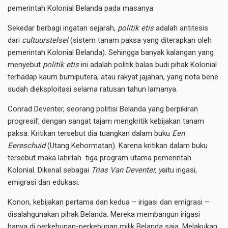
pemerintah Kolonial Belanda pada masanya.
Sekedar berbagi ingatan sejarah,
politik etis
adalah antitesis
dari
cultuurstelsel
(sistem tanam paksa yang diterapkan oleh
pemerintah Kolonial Belanda). Sehingga banyak kalangan yang
menyebut
politik etis
ini adalah politik balas budi pihak Kolonial
terhadap kaum bumiputera, atau rakyat jajahan, yang nota bene
sudah dieksploitasi selama ratusan tahun lamanya.
Conrad Deventer, seorang politisi Belanda yang berpikiran
progresif, dengan sangat tajam mengkritik kebijakan tanam
paksa. Kritikan tersebut dia tuangkan dalam buku
Een
Eereschuid
(Utang Kehormatan). Karena kritikan dalam buku
tersebut maka lahirlah tiga program utama pemerintah
Kolonial. Dikenal sebagai
Trias Van Deventer, y
aitu irigasi,
emigrasi dan edukasi.
Konon, kebijakan pertama dan kedua – irigasi dan emigrasi –
disalahgunakan pihak Belanda. Mereka membangun irigasi
hanya di perkebunan-perkebunan milik Belanda saja. Melakukan