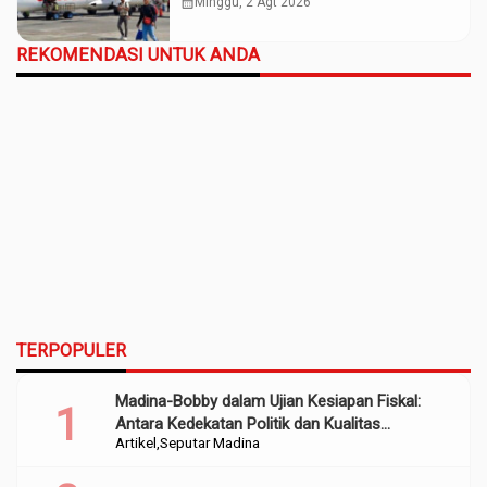
Maju
calendar_month
Minggu, 2 Agt 2026
REKOMENDASI UNTUK ANDA
TERPOPULER
Madina-Bobby dalam Ujian Kesiapan Fiskal:
Antara Kedekatan Politik dan Kualitas
Artikel
Seputar Madina
Perencanaan