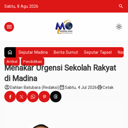
search
Sabtu, 8 Agu 2026
menu
light_mode
home
Seputar Madina
Berita Sumut
Seputar Tapsel
Nasio
Artikel
Pendidikan
Menakar Urgensi Sekolah Rakyat
di Madina
account_circle
calendar_month
print
Dahlan Batubara (Redaksi)
Sabtu, 4 Jul 2026
Cetak