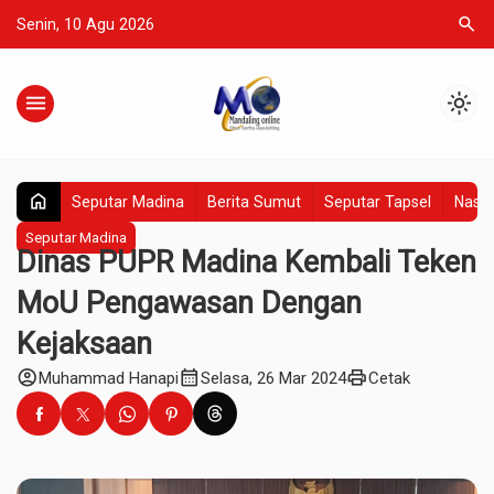
search
Senin, 10 Agu 2026
menu
light_mode
home
Seputar Madina
Berita Sumut
Seputar Tapsel
Nasio
Seputar Madina
Dinas PUPR Madina Kembali Teken
MoU Pengawasan Dengan
Kejaksaan
account_circle
calendar_month
print
Muhammad Hanapi
Selasa, 26 Mar 2024
Cetak