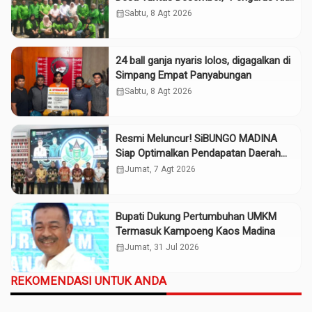
Adalah Tokoh”
calendar_month
Sabtu, 8 Agt 2026
24 ball ganja nyaris lolos, digagalkan di
Simpang Empat Panyabungan
calendar_month
Sabtu, 8 Agt 2026
Resmi Meluncur! SiBUNGO MADINA
Siap Optimalkan Pendapatan Daerah
Madina
calendar_month
Jumat, 7 Agt 2026
Bupati Dukung Pertumbuhan UMKM
Termasuk Kampoeng Kaos Madina
calendar_month
Jumat, 31 Jul 2026
REKOMENDASI UNTUK ANDA