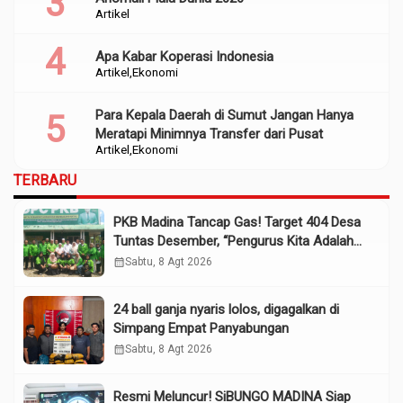
Artikel
Apa Kabar Koperasi Indonesia
Artikel
Ekonomi
Para Kepala Daerah di Sumut Jangan Hanya
Meratapi Minimnya Transfer dari Pusat
Artikel
Ekonomi
TERBARU
PKB Madina Tancap Gas! Target 404 Desa
Tuntas Desember, “Pengurus Kita Adalah
Tokoh”
calendar_month
Sabtu, 8 Agt 2026
24 ball ganja nyaris lolos, digagalkan di
Simpang Empat Panyabungan
calendar_month
Sabtu, 8 Agt 2026
Resmi Meluncur! SiBUNGO MADINA Siap