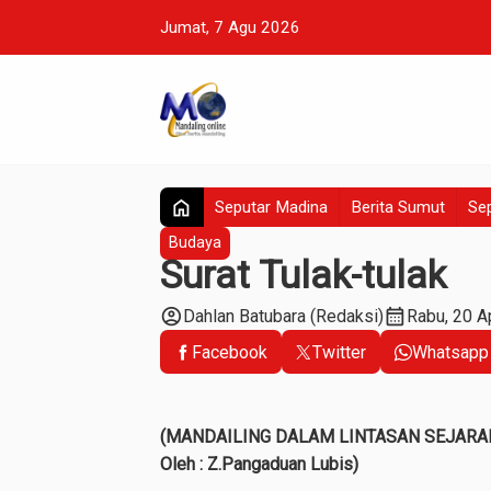
Jumat, 7 Agu 2026
home
Seputar Madina
Berita Sumut
Sep
Budaya
Surat Tulak-tulak
account_circle
calendar_month
Dahlan Batubara (Redaksi)
Rabu, 20 A
Facebook
Twitter
Whatsapp
(MANDAILING DALAM LINTASAN SEJARAH
Oleh : Z.Pangaduan Lubis)