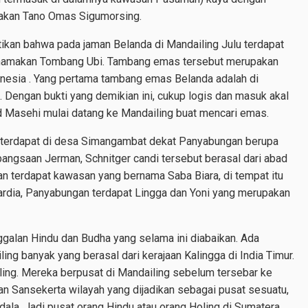
makan Tano Omas Sigumorsing.
ikan bahwa pada jaman Belanda di Mandailing Julu terdapat
namakan Tombang Ubi. Tambang emas tersebut merupakan
nesia . Yang pertama tambang emas Belanda adalah di
engan bukti yang demikian ini, cukup logis dan masuk akal
d Masehi mulai datang ke Mandailing buat mencari emas.
a terdapat di desa Simangambat dekat Panyabungan berupa
bangsaan Jerman, Schnitger candi tersebut berasal dari abad
gan terdapat kawasan yang bernama Saba Biara, di tempat itu
ardia, Panyabungan terdapat Lingga dan Yoni yang merupakan
ggalan Hindu dan Budha yang selama ini diabaikan. Ada
ng banyak yang berasal dari kerajaan Kalingga di India Timur.
ling. Mereka berpusat di Mandailing sebelum tersebar ke
an Sansekerta wilayah yang dijadikan sebagai pusat sesuatu,
la. Jadi pusat orang Hindu atau orang Holing di Sumatera