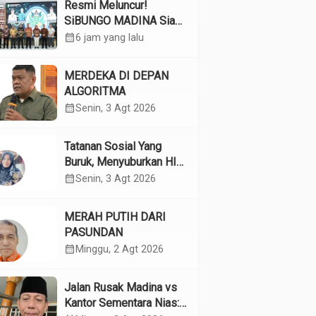
Resmi Meluncur!
SiBUNGO MADINA Siap
Optimalkan Pendapatan
calendar_month
6 jam yang lalu
Daerah Madina
MERDEKA DI DEPAN
ALGORITMA
calendar_month
Senin, 3 Agt 2026
Tatanan Sosial Yang
Buruk, Menyuburkan HIV
Pada Remaja
calendar_month
Senin, 3 Agt 2026
MERAH PUTIH DARI
PASUNDAN
calendar_month
Minggu, 2 Agt 2026
Jalan Rusak Madina vs
Kantor Sementara Nias: