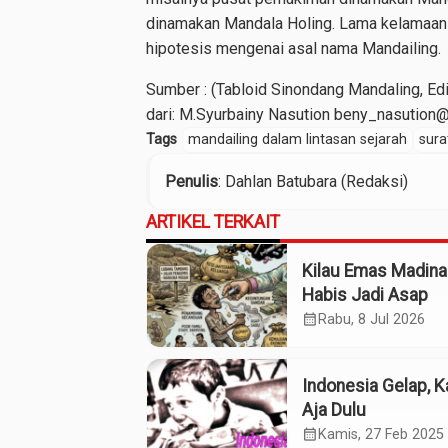
dinamakan Mandala Holing. Lama kelamaan 
hipotesis mengenai asal nama Mandailing.
Sumber : (Tabloid Sinondang Mandaling, Ed
dari: M.Syurbainy Nasution beny_nasution
Tags
mandailing dalam lintasan sejarah
sura
Penulis
: Dahlan Batubara (Redaksi)
ARTIKEL TERKAIT
Kilau Emas Madina
Habis Jadi Asap
calendar_month
Rabu, 8 Jul 2026
Indonesia Gelap, K
Aja Dulu
calendar_month
Kamis, 27 Feb 2025