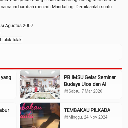
nama ini barubah menjadi Mandailing. Demikianlah suatu
isi Agustus 2007
@ …
t tulak-tulak
 yang
PB IMSU Gelar Seminar
Budaya Ulos dan AI
calendar_month
Sabtu, 7 Mar 2026
abur
TEMBAKAU PILKADA
calendar_month
Minggu, 24 Nov 2024