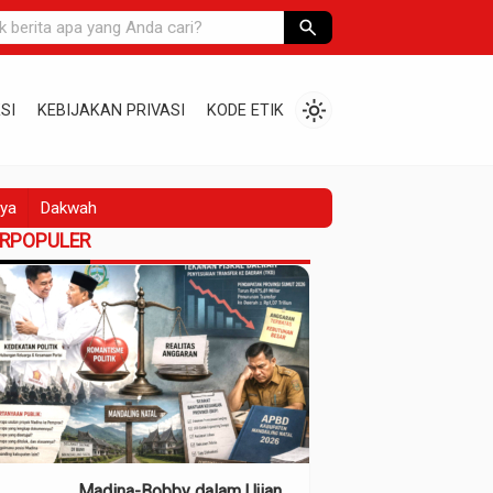
search
light_mode
SI
KEBIJAKAN PRIVASI
KODE ETIK
ya
Dakwah
ERPOPULER
Madina-Bobby dalam Ujian