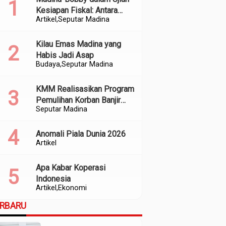
Kesiapan Fiskal: Antara
Artikel
Seputar Madina
Kedekatan Politik dan
Kualitas Perencanaan
Kilau Emas Madina yang
Habis Jadi Asap
Budaya
Seputar Madina
KMM Realisasikan Program
Pemulihan Korban Banjir
Seputar Madina
dan Longsor di Kabupaten
Madina
Anomali Piala Dunia 2026
Artikel
Apa Kabar Koperasi
Indonesia
Artikel
Ekonomi
ERBARU