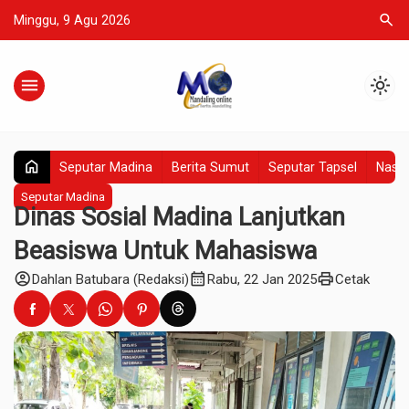
search
Minggu, 9 Agu 2026
menu
light_mode
home
Seputar Madina
Berita Sumut
Seputar Tapsel
Nasio
Seputar Madina
Dinas Sosial Madina Lanjutkan
Beasiswa Untuk Mahasiswa
account_circle
calendar_month
print
Dahlan Batubara (Redaksi)
Rabu, 22 Jan 2025
Cetak