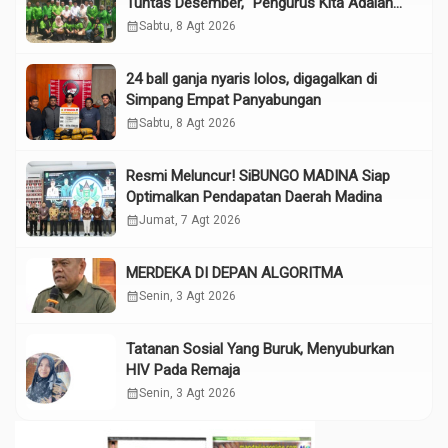
Tuntas Desember, “Pengurus Kita Adalah
Tokoh”
calendar_month
Sabtu, 8 Agt 2026
24 ball ganja nyaris lolos, digagalkan di
Simpang Empat Panyabungan
calendar_month
Sabtu, 8 Agt 2026
Resmi Meluncur! SiBUNGO MADINA Siap
Optimalkan Pendapatan Daerah Madina
calendar_month
Jumat, 7 Agt 2026
MERDEKA DI DEPAN ALGORITMA
calendar_month
Senin, 3 Agt 2026
Tatanan Sosial Yang Buruk, Menyuburkan
HIV Pada Remaja
calendar_month
Senin, 3 Agt 2026