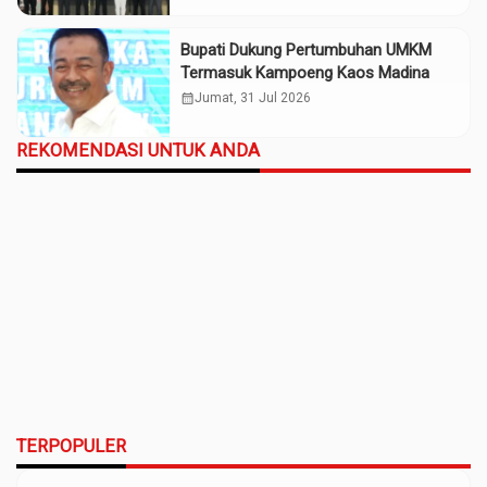
Bupati Dukung Pertumbuhan UMKM
Termasuk Kampoeng Kaos Madina
calendar_month
Jumat, 31 Jul 2026
REKOMENDASI UNTUK ANDA
TERPOPULER