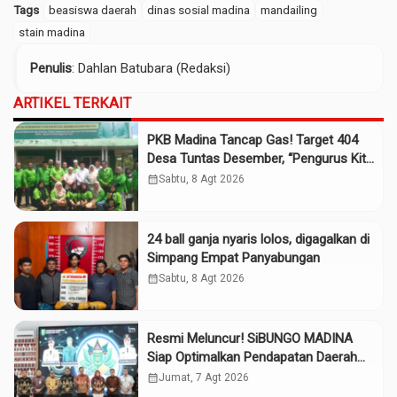
Tags
beasiswa daerah
dinas sosial madina
mandailing
stain madina
Penulis
: Dahlan Batubara (Redaksi)
ARTIKEL TERKAIT
PKB Madina Tancap Gas! Target 404
Desa Tuntas Desember, “Pengurus Kita
Adalah Tokoh”
calendar_month
Sabtu, 8 Agt 2026
24 ball ganja nyaris lolos, digagalkan di
Simpang Empat Panyabungan
calendar_month
Sabtu, 8 Agt 2026
Resmi Meluncur! SiBUNGO MADINA
Siap Optimalkan Pendapatan Daerah
Madina
calendar_month
Jumat, 7 Agt 2026