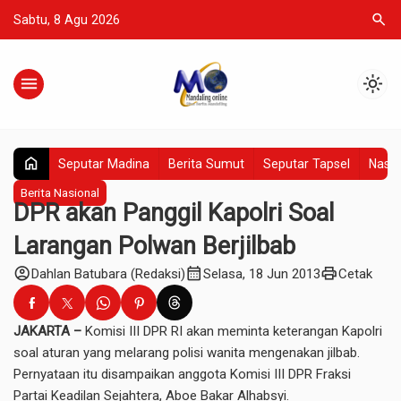
search
Sabtu, 8 Agu 2026
menu
light_mode
home
Seputar Madina
Berita Sumut
Seputar Tapsel
Nasio
Berita Nasional
DPR akan Panggil Kapolri Soal
Larangan Polwan Berjilbab
account_circle
calendar_month
print
Dahlan Batubara (Redaksi)
Selasa, 18 Jun 2013
Cetak
JAKARTA –
Komisi III DPR RI akan meminta keterangan Kapolri
soal aturan yang melarang polisi wanita mengenakan jilbab.
Pernyataan itu disampaikan anggota Komisi III DPR Fraksi
Partai Keadilan Sejahtera, Aboe Bakar Alhabsyi.