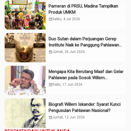
Pameran di PRSU, Madina Tampilkan
Produk UMKM
calendar_month
Sabtu, 4 Jul 2026
Duo Sutan dalam Perjuangan Gerep
Institute Naik ke Panggung Pahlawan
Nasional
calendar_month
Jumat, 26 Jun 2026
Mengapa Kita Berutang Maaf dan Gelar
Pahlawan pada Sosok Willem
Iskander?
calendar_month
Rabu, 17 Jun 2026
Biografi Willem Iskander: Syarat Kunci
Pengusulan Pahlawan Nasional?
calendar_month
Jumat, 12 Jun 2026