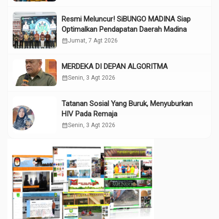
Resmi Meluncur! SiBUNGO MADINA Siap
Optimalkan Pendapatan Daerah Madina
calendar_month
Jumat, 7 Agt 2026
MERDEKA DI DEPAN ALGORITMA
calendar_month
Senin, 3 Agt 2026
Tatanan Sosial Yang Buruk, Menyuburkan
HIV Pada Remaja
calendar_month
Senin, 3 Agt 2026