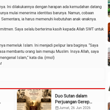
anya. Ini dilakukannya dengan harapan ada kemudahan datang
, ibunya mulai menerima identitas barunya. Namun, cobaan
 Sementara, ia harus memenuhi kebutuhan anak-anaknya.
omitmen. Saya selalu berterima kasih kepada Allah SWT untuk
arnya memeluk Islam. Ini menjadi pelipur lara baginya. “Saya
biasa membantu orang lain menuju Muslim. Insya Allah, saya
engenal Islam,” kata dia. (rmol)
af
Duo Sutan dalam
Perjuangan Gerep
Institute Naik ke
calendar_month
Jumat, 26 Jun 2026