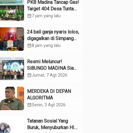
PKB Madina Tancap Gas!
Target 404 Desa Tuntas
Desember, “Pengurus
calendar_month
7 jam yang lalu
Kita Adalah Tokoh”
24 ball ganja nyaris lolos,
digagalkan di Simpang
Empat Panyabungan
calendar_month
8 jam yang lalu
Resmi Meluncur!
SiBUNGO MADINA Siap
Optimalkan Pendapatan
calendar_month
Jumat, 7 Agt 2026
Daerah Madina
MERDEKA DI DEPAN
ALGORITMA
calendar_month
Senin, 3 Agt 2026
Tatanan Sosial Yang
Buruk, Menyuburkan HIV