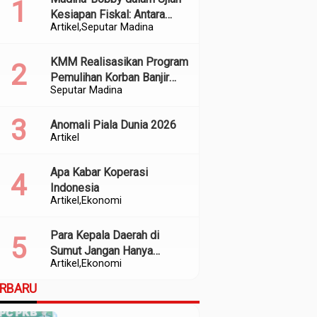
Kesiapan Fiskal: Antara
Artikel
Seputar Madina
Kedekatan Politik dan
Kualitas Perencanaan
KMM Realisasikan Program
Pemulihan Korban Banjir
Seputar Madina
dan Longsor di Kabupaten
Madina
Anomali Piala Dunia 2026
Artikel
Apa Kabar Koperasi
Indonesia
Artikel
Ekonomi
Para Kepala Daerah di
Sumut Jangan Hanya
Artikel
Ekonomi
Meratapi Minimnya Transfer
dari Pusat
ERBARU