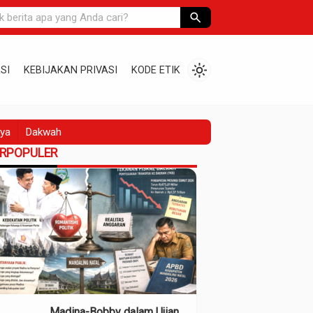
search
light_mode
SI
KEBIJAKAN PRIVASI
KODE ETIK
ya
Dakwah
ERPOPULER
Madina-Bobby dalam Ujian