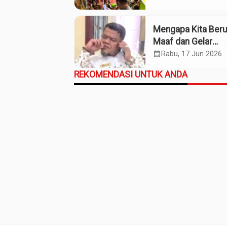
Mengapa Kita Ber
Maaf dan Gelar
Pahlawan pada So
calendar_month
Rabu, 17 Jun 2026
Willem Iskander?
REKOMENDASI UNTUK ANDA