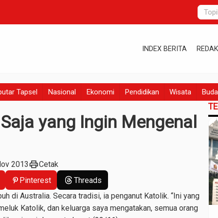
INDEX BERITA
REDAK
utar Tapsel
Nasional
Ekonomi
Pendidikan
Wisata
Buda
T
 Saja yang Ingin Mengenal
print
Nov 2013
Cetak
Pinterest
Threads
 di Australia. Secara tradisi, ia penganut Katolik. “Ini yang
eluk Katolik, dan keluarga saya mengatakan, semua orang