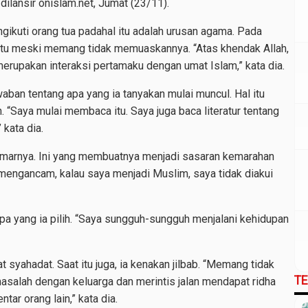
 dilansir onislam.net, Jumat (23/11).
kuti orang tua padahal itu adalah urusan agama. Pada
 itu meski memang tidak memuaskannya. “Atas khendak Allah,
erupakan interaksi pertamaku dengan umat Islam,” kata dia.
waban tentang apa yang ia tanyakan mulai muncul. Hal itu
 “Saya mulai membaca itu. Saya juga baca literatur tentang
 kata dia.
kamarnya. Ini yang membuatnya menjadi sasaran kemarahan
u mengancam, kalau saya menjadi Muslim, saya tidak diakui
apa yang ia pilih. “Saya sungguh-sungguh menjalani kehidupan
syahadat. Saat itu juga, ia kenakan jilbab. “Memang tidak
T
salah dengan keluarga dan merintis jalan mendapat ridha
tar orang lain,” kata dia.