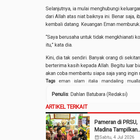
Selanjutnya, ia mulai menghubungi keluarg
dari Allah atas niat baiknya ini. Benar saja
kembali datang. Keuangan Eman memburuk.
“Saya berusaha untuk tidak mengkhianati k
itu,” kata dia.
Kini, dia tak sendiri. Banyak orang di sekit
berterima kasih kepada Allah. Begitu luar 
akan coba membantu siapa saja yang ingin m
Tags
eman
islam
italia
mandailing
muall
Penulis
: Dahlan Batubara (Redaksi)
ARTIKEL TERKAIT
Pameran di PRSU,
Madina Tampilkan
Produk UMKM
calendar_month
Sabtu, 4 Jul 2026