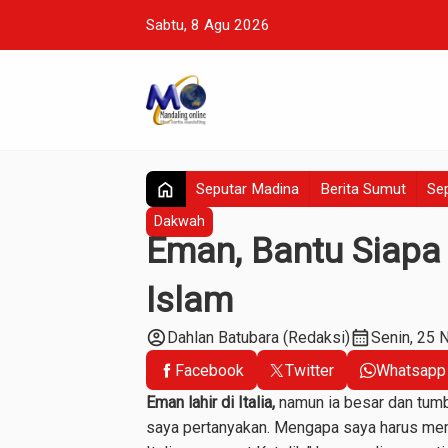
Sabtu, 8 Agu 2026
home
Seputar Madina
Berita Sumut
Sep
Dakwah
Eman, Bantu Siapa
Islam
account_circle
calendar_month
Dahlan Batubara (Redaksi)
Senin, 25 
Facebook
Twitter
Whatsapp
Eman lahir di Italia,
namun ia besar dan tumbuh
saya pertanyakan. Mengapa saya harus mem