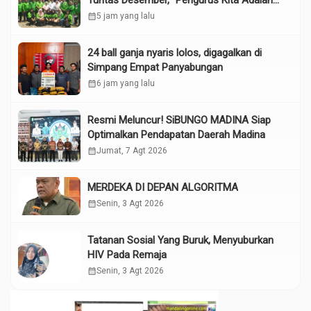
Tuntas Desember, “Pengurus Kita Adalah
Tokoh”
calendar_month
5 jam yang lalu
24 ball ganja nyaris lolos, digagalkan di
Simpang Empat Panyabungan
calendar_month
6 jam yang lalu
Resmi Meluncur! SiBUNGO MADINA Siap
Optimalkan Pendapatan Daerah Madina
calendar_month
Jumat, 7 Agt 2026
MERDEKA DI DEPAN ALGORITMA
calendar_month
Senin, 3 Agt 2026
Tatanan Sosial Yang Buruk, Menyuburkan
HIV Pada Remaja
calendar_month
Senin, 3 Agt 2026