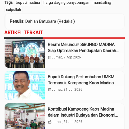
Tags
bupati madina
harga daging panyabungan
mandailing
saipullah
Penulis
: Dahlan Batubara (Redaksi)
ARTIKEL TERKAIT
Resmi Meluncur! SiBUNGO MADINA
Siap Optimalkan Pendapatan Daerah
Madina
calendar_month
Jumat, 7 Agt 2026
Bupati Dukung Pertumbuhan UMKM
Termasuk Kampoeng Kaos Madina
calendar_month
Jumat, 31 Jul 2026
Kontribusi Kampoeng Kaos Madina
dalam Industri Budaya dan Ekonomi
Daerah
calendar_month
Jumat, 31 Jul 2026