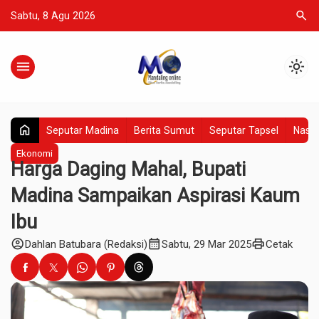
search
Sabtu, 8 Agu 2026
menu
light_mode
home
Seputar Madina
Berita Sumut
Seputar Tapsel
Nasio
Ekonomi
Harga Daging Mahal, Bupati
Madina Sampaikan Aspirasi Kaum
Ibu
account_circle
calendar_month
print
Dahlan Batubara (Redaksi)
Sabtu, 29 Mar 2025
Cetak