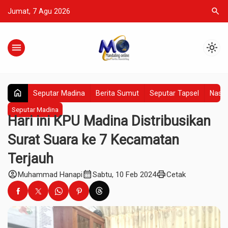
search
Jumat, 7 Agu 2026
menu
light_mode
home
Seputar Madina
Berita Sumut
Seputar Tapsel
Nasio
Seputar Madina
Hari ini KPU Madina Distribusikan
Surat Suara ke 7 Kecamatan
Terjauh
account_circle
calendar_month
print
Muhammad Hanapi
Sabtu, 10 Feb 2024
Cetak