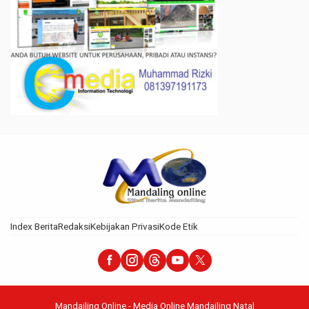
Index Berita
Redaksi
Kebijakan Privasi
Kode Etik
Mandailing Online - Media Online Mandailing Natal