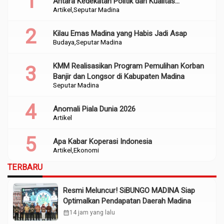
Antara Kedekatan Politik dan Kualitas
Artikel
Seputar Madina
Perencanaan
Kilau Emas Madina yang Habis Jadi Asap
Budaya
Seputar Madina
KMM Realisasikan Program Pemulihan Korban
Banjir dan Longsor di Kabupaten Madina
Seputar Madina
Anomali Piala Dunia 2026
Artikel
Apa Kabar Koperasi Indonesia
Artikel
Ekonomi
TERBARU
Resmi Meluncur! SiBUNGO MADINA Siap
Optimalkan Pendapatan Daerah Madina
calendar_month
14 jam yang lalu