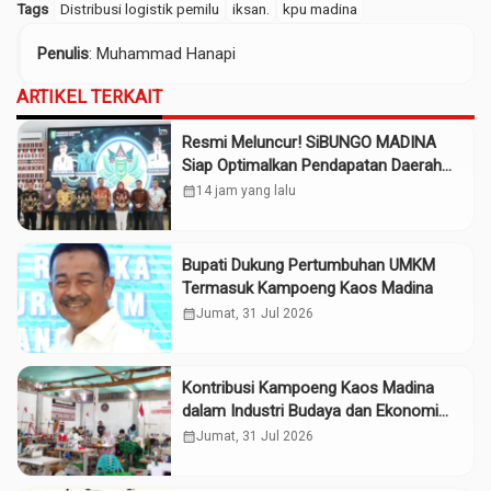
Tags
Distribusi logistik pemilu
iksan.
kpu madina
Penulis
: Muhammad Hanapi
ARTIKEL TERKAIT
Resmi Meluncur! SiBUNGO MADINA
Siap Optimalkan Pendapatan Daerah
Madina
calendar_month
14 jam yang lalu
Bupati Dukung Pertumbuhan UMKM
Termasuk Kampoeng Kaos Madina
calendar_month
Jumat, 31 Jul 2026
Kontribusi Kampoeng Kaos Madina
dalam Industri Budaya dan Ekonomi
Daerah
calendar_month
Jumat, 31 Jul 2026