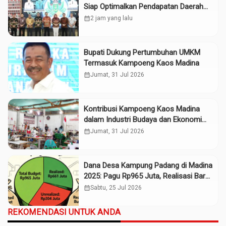
Siap Optimalkan Pendapatan Daerah
Madina
calendar_month
2 jam yang lalu
Bupati Dukung Pertumbuhan UMKM
Termasuk Kampoeng Kaos Madina
calendar_month
Jumat, 31 Jul 2026
Kontribusi Kampoeng Kaos Madina
dalam Industri Budaya dan Ekonomi
Daerah
calendar_month
Jumat, 31 Jul 2026
Dana Desa Kampung Padang di Madina
2025: Pagu Rp965 Juta, Realisasi Baru
Rp661 Juta
calendar_month
Sabtu, 25 Jul 2026
REKOMENDASI UNTUK ANDA