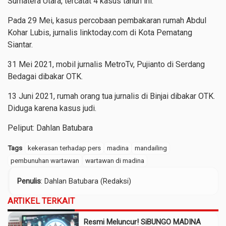
Sumatera Utara, tercatat 4 kasus tahun ini.
Pada
29 Mei, kasus percobaan pembakaran rumah Abdul
Kohar Lubis, jurnalis linktoday.com di Kota Pematang
Siantar.
31 Mei 2021, mobil jurnalis MetroTv, Pujianto di Serdang
Bedagai dibakar OTK.
13 Juni 2021, r
umah orang tua jurnalis di Binjai dibakar OTK.
Diduga karena kasus judi.
Peliput: Dahlan Batubara
Tags
kekerasan terhadap pers
madina
mandailing
pembunuhan wartawan
wartawan di madina
Penulis
: Dahlan Batubara (Redaksi)
ARTIKEL TERKAIT
Resmi Meluncur! SiBUNGO MADINA