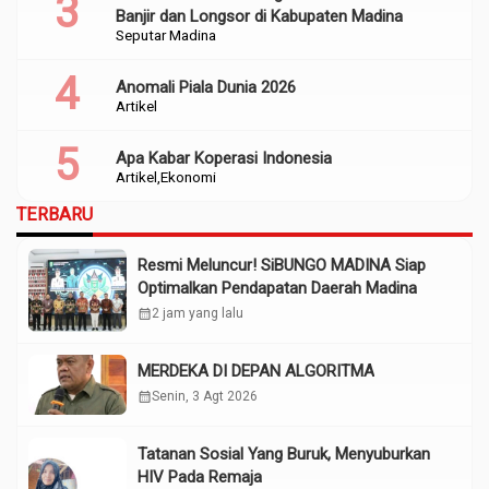
Banjir dan Longsor di Kabupaten Madina
Seputar Madina
Anomali Piala Dunia 2026
Artikel
Apa Kabar Koperasi Indonesia
Artikel
Ekonomi
TERBARU
Resmi Meluncur! SiBUNGO MADINA Siap
Optimalkan Pendapatan Daerah Madina
calendar_month
2 jam yang lalu
MERDEKA DI DEPAN ALGORITMA
calendar_month
Senin, 3 Agt 2026
Tatanan Sosial Yang Buruk, Menyuburkan
HIV Pada Remaja