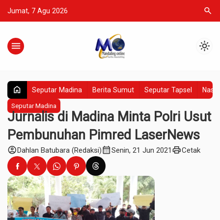
search
Jumat, 7 Agu 2026
menu
light_mode
home
Seputar Madina
Berita Sumut
Seputar Tapsel
Nasio
Seputar Madina
Jurnalis di Madina Minta Polri Usut
Pembunuhan Pimred LaserNews
account_circle
calendar_month
print
Dahlan Batubara (Redaksi)
Senin, 21 Jun 2021
Cetak