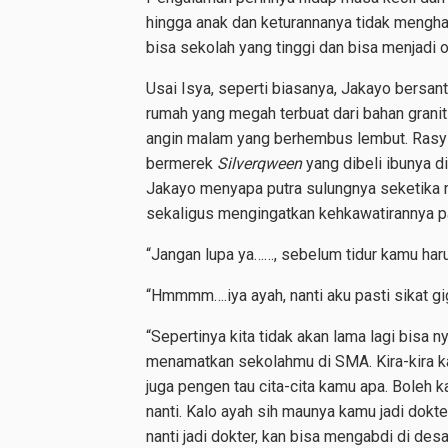
hingga anak dan keturannanya tidak mengha
bisa sekolah yang tinggi dan bisa menjadi
Usai Isya, seperti biasanya, Jakayo bersant
rumah yang megah terbuat dari bahan gran
angin malam yang berhembus lembut. Rasyi
bermerek
Silverqween
yang dibeli ibunya d
Jakayo menyapa putra sulungnya seketika 
sekaligus mengingatkan kehkawatirannya p
“Jangan lupa ya……, sebelum tidur kamu harus
“Hmmmm….iya ayah, nanti aku pasti sikat gig
“Sepertinya kita tidak akan lama lagi bisa n
menamatkan sekolahmu di SMA. Kira-kira k
juga pengen tau cita-cita kamu apa. Boleh k
nanti. Kalo ayah sih maunya kamu jadi dokte
nanti jadi dokter, kan bisa mengabdi di des