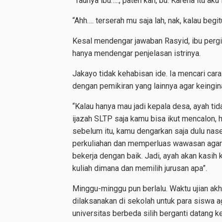
“Taunya ibu….., paten kan, bu. Karena itu aku
“Ahh…. terserah mu saja lah, nak, kalau begit
Kesal mendengar jawaban Rasyid, ibu perg
hanya mendengar penjelasan istrinya.
Jakayo tidak kehabisan ide. Ia mencari cara
dengan pemikiran yang lainnya agar keingina
“Kalau hanya mau jadi kepala desa, ayah ti
ijazah SLTP saja kamu bisa ikut mencalon, 
sebelum itu, kamu dengarkan saja dulu nas
perkuliahan dan memperluas wawasan agar s
bekerja dengan baik. Jadi, ayah akan kasi
kuliah dimana dan memilih jurusan apa”.
Minggu-minggu pun berlalu. Waktu ujian ak
dilaksanakan di sekolah untuk para siswa a
universitas berbeda silih berganti datan