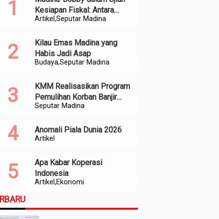
Kesiapan Fiskal: Antara
Artikel
Seputar Madina
Kedekatan Politik dan
Kualitas Perencanaan
Kilau Emas Madina yang
Habis Jadi Asap
Budaya
Seputar Madina
KMM Realisasikan Program
Pemulihan Korban Banjir
Seputar Madina
dan Longsor di Kabupaten
Madina
Anomali Piala Dunia 2026
Artikel
Apa Kabar Koperasi
Indonesia
Artikel
Ekonomi
ERBARU