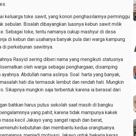
es.
i keluarga toke sawit, yang konon penghasilannya perminggu
sebulan. Bisalah dibayangkan luasnya kebun sawit milik
Toke. Sebagai toke, tentu namanya cukup mashyur di desa
erja di kebun dan usahanya banyak pula dari warga kampung
a di perkebunan sawitnya.
yahnya Rasyid sering diberi nama yang mengikuti statusnya
i disematkan oleh warga sebagai penghargaan, disamping
ayahnya. Abdullah nama aslinya. Soal harta yang banyak,
masalah hati dia termasuk lembut dan rendah hati. Mungkin
. Sikapnya mungkin saja terbentuk karena ia berasal dari
gan bahkan harus putus sekolah saat masih di bangku
 pengalamnnya yang pahit, karena tidak mampunya kakek
 masa kecil Jakayo yang sangat rapuh dan berat,
memenuhi kebutuhan dan membantu kedua orangtuanya.
remajanya, menjadi motivasi Jakayo untuk bekerja keras