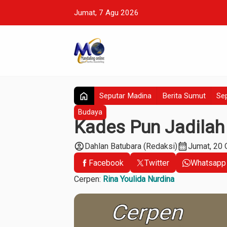
Jumat, 7 Agu 2026
home
Seputar Madina
Berita Sumut
Sep
Budaya
Kades Pun Jadilah
account_circle
calendar_month
Dahlan Batubara (Redaksi)
Jumat, 20 
Facebook
Twitter
Whatsapp
Cerpen:
Rina Youlida Nurdina