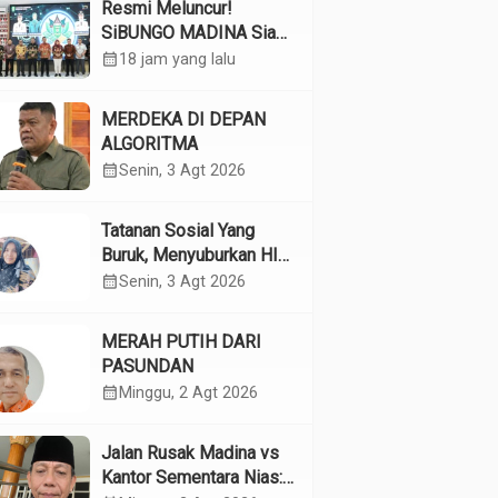
Resmi Meluncur!
SiBUNGO MADINA Siap
Optimalkan Pendapatan
calendar_month
18 jam yang lalu
Daerah Madina
MERDEKA DI DEPAN
ALGORITMA
calendar_month
Senin, 3 Agt 2026
Tatanan Sosial Yang
Buruk, Menyuburkan HIV
Pada Remaja
calendar_month
Senin, 3 Agt 2026
MERAH PUTIH DARI
PASUNDAN
calendar_month
Minggu, 2 Agt 2026
Jalan Rusak Madina vs
Kantor Sementara Nias: