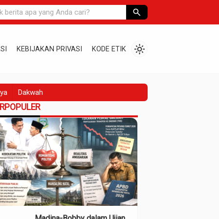
search
light_mode
SI
KEBIJAKAN PRIVASI
KODE ETIK
ya
Dakwah
ERPOPULER
Madina-Bobby dalam Ujian