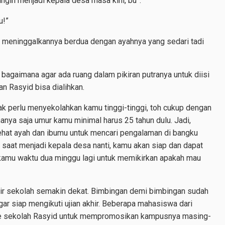
 ingin menjadi kepala desa masa kini, bu”.
u!”
i meninggalkannya berdua dengan ayahnya yang sedari tadi
 bagaimana agar ada ruang dalam pikiran putranya untuk diisi
n Rasyid bisa dialihkan.
dak perlu menyekolahkan kamu tinggi-tinggi, toh cukup dengan
hanya saja umur kamu minimal harus 25 tahun dulu. Jadi,
ehat ayah dan ibumu untuk mencari pengalaman di bangku
aat menjadi kepala desa nanti, kamu akan siap dan dapat
h kamu waktu dua minggu lagi untuk memikirkan apakah mau
hir sekolah semakin dekat. Bimbingan demi bimbingan sudah
gar siap mengikuti ujian akhir. Beberapa mahasiswa dari
g ke sekolah Rasyid untuk mempromosikan kampusnya masing-