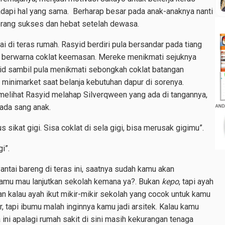
dapi hal yang sama. Berharap besar pada anak-anaknya nanti
 orang sukses dan hebat setelah dewasa.
ai di teras rumah. Rasyid berdiri pula bersandar pada tiang
it berwarna coklat keemasan. Mereke menikmati sejuknya
d sambil pula menikmati sebongkah coklat batangan
i minimarket saat belanja kebutuhan dapur di sorenya.
melihat Rasyid melahap Silverqween yang ada di tangannya,
ada sang anak.
 sikat gigi. Sisa coklat di sela gigi, bisa merusak gigimu”.
i”.
yantai bareng di teras ini, saatnya sudah kamu akan
amu mau lanjutkan sekolah kemana ya?. Bukan
kepo
, tapi ayah
an kalau ayah ikut mikir-mikir sekolah yang cocok untuk kamu
r, tapi ibumu malah inginnya kamu jadi arsitek. Kalau kamu
a ini apalagi rumah sakit di sini masih kekurangan tenaga