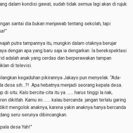
yang dalam kondisi gawat, sudah tidak semua lagi akan di rujuk
engan santai dia bukan menjawab tentang sekolah, tapi
sa!”
jah putra tampannya itu, mungkin dalam otaknya berujar
aya dengan apa yang baru saja ia dengarkan. Ia berekspektasi
asyid adalah anak yang cerdas dan berperawakan tampan
lan di televisi.
ilangkan kegaduhan pikirannya Jakayo pun menyelak. “Ada-
ala desa sih…?! Apa hebatnya menjadi seorang kepala desa.
di situ. Kalo bercita-cita itu ya ……. harus tinggi la nak,
ren dikitlah. Kamu ini ……. kalau bercanda jangan terlalu garing
dikit mengolok anaknya, karena yakin anaknya hanya bercanda
edang seru-serunya dibincangkan.
pala desa Yah!”