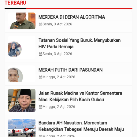
TERBARU
MERDEKA DI DEPAN ALGORITMA
calendar_month
Senin, 3 Agt 2026
Tatanan Sosial Yang Buruk, Menyuburkan
HIV Pada Remaja
calendar_month
Senin, 3 Agt 2026
MERAH PUTIH DARI PASUNDAN
calendar_month
Minggu, 2 Agt 2026
Jalan Rusak Madina vs Kantor Sementara
Nias: Kebijakan Pilih Kasih Gubsu
calendar_month
Minggu, 2 Agt 2026
Bandara AH Nasution: Momentum
Kebangkitan Tabagsel Menuju Daerah Maju
calendar_month
Minggu, 2 Agt 2026