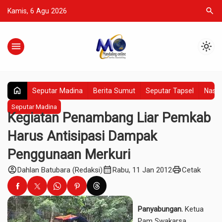
search
Kamis, 6 Agu 2026
menu
light_mode
home
Seputar Madina
Berita Sumut
Seputar Tapsel
Nasio
Seputar Madina
Kegiatan Penambang Liar Pemkab
Harus Antisipasi Dampak
Penggunaan Merkuri
account_circle
calendar_month
print
Dahlan Batubara (Redaksi)
Rabu, 11 Jan 2012
Cetak
Panyabungan.
Ketua
Pam Swakarsa