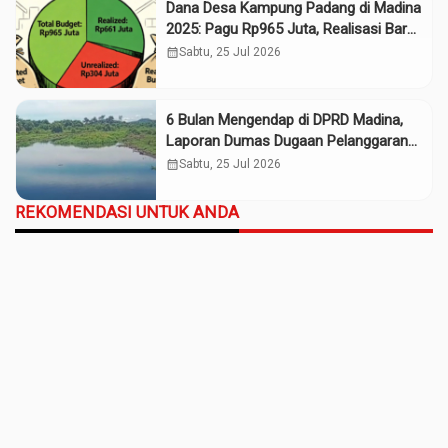
Dana Desa Kampung Padang di Madina
2025: Pagu Rp965 Juta, Realisasi Baru
Rp661 Juta
calendar_month
Sabtu, 25 Jul 2026
6 Bulan Mengendap di DPRD Madina,
Laporan Dumas Dugaan Pelanggaran
PT Rendi Tak Digubris
calendar_month
Sabtu, 25 Jul 2026
REKOMENDASI UNTUK ANDA