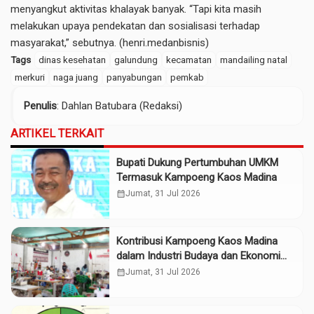
menyangkut aktivitas khalayak banyak. “Tapi kita masih
melakukan upaya pendekatan dan sosialisasi terhadap
masyarakat,” sebutnya. (henri.medanbisnis)
Tags
dinas kesehatan
galundung
kecamatan
mandailing natal
merkuri
naga juang
panyabungan
pemkab
Penulis
: Dahlan Batubara (Redaksi)
ARTIKEL TERKAIT
Bupati Dukung Pertumbuhan UMKM
Termasuk Kampoeng Kaos Madina
calendar_month
Jumat, 31 Jul 2026
Kontribusi Kampoeng Kaos Madina
dalam Industri Budaya dan Ekonomi
Daerah
calendar_month
Jumat, 31 Jul 2026