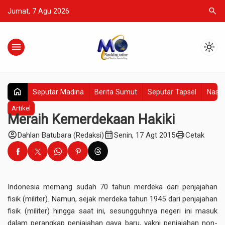
search
Jumat, 7 Agu 2026
menu
light_mode
home
Seputar Madina
Berita Sumut
Seputar Tapsel
Nasio
Artikel
Meraih Kemerdekaan Hakiki
account_circle
calendar_month
print
Dahlan Batubara (Redaksi)
Senin, 17 Agt 2015
Cetak
Indonesia memang sudah 70 tahun merdeka dari penjajahan
fisik (militer). Namun, sejak merdeka tahun 1945 dari penjajahan
fisik (militer) hingga saat ini, sesungguhnya negeri ini masuk
dalam perangkap penjajahan gaya baru, yakni penjajahan non-