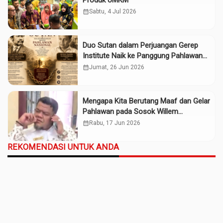
Produk UMKM
calendar_month
Sabtu, 4 Jul 2026
Duo Sutan dalam Perjuangan Gerep
Institute Naik ke Panggung Pahlawan
Nasional
calendar_month
Jumat, 26 Jun 2026
Mengapa Kita Berutang Maaf dan Gelar
Pahlawan pada Sosok Willem
Iskander?
calendar_month
Rabu, 17 Jun 2026
REKOMENDASI UNTUK ANDA