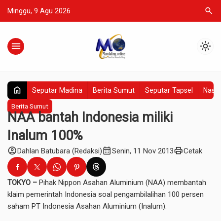
search
Minggu, 9 Agu 2026
menu
light_mode
home
Seputar Madina
Berita Sumut
Seputar Tapsel
Nasio
Berita Sumut
NAA bantah Indonesia miliki
Inalum 100%
account_circle
calendar_month
print
Dahlan Batubara (Redaksi)
Senin, 11 Nov 2013
Cetak
TOKYO –
Pihak Nippon Asahan Aluminium (NAA) membantah
klaim pemerintah Indonesia soal pengambilalihan 100 persen
saham PT Indonesia Asahan Aluminium (Inalum).