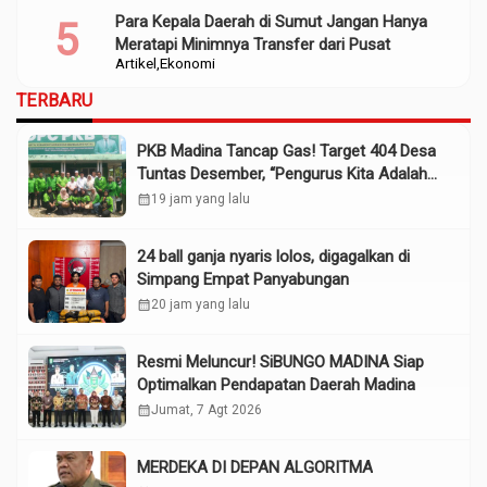
Para Kepala Daerah di Sumut Jangan Hanya
Meratapi Minimnya Transfer dari Pusat
Artikel
Ekonomi
TERBARU
PKB Madina Tancap Gas! Target 404 Desa
Tuntas Desember, “Pengurus Kita Adalah
Tokoh”
calendar_month
19 jam yang lalu
24 ball ganja nyaris lolos, digagalkan di
Simpang Empat Panyabungan
calendar_month
20 jam yang lalu
Resmi Meluncur! SiBUNGO MADINA Siap
Optimalkan Pendapatan Daerah Madina
calendar_month
Jumat, 7 Agt 2026
MERDEKA DI DEPAN ALGORITMA