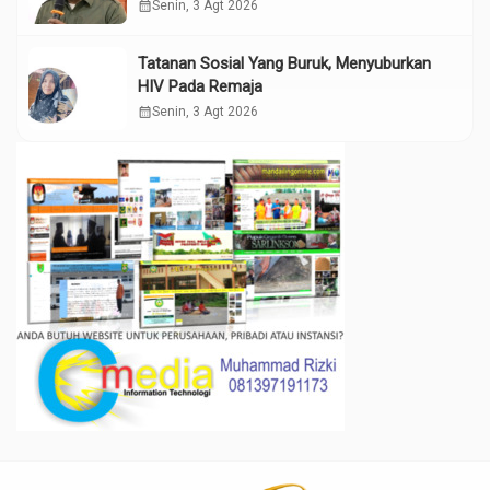
calendar_month
Senin, 3 Agt 2026
Tatanan Sosial Yang Buruk, Menyuburkan
HIV Pada Remaja
calendar_month
Senin, 3 Agt 2026