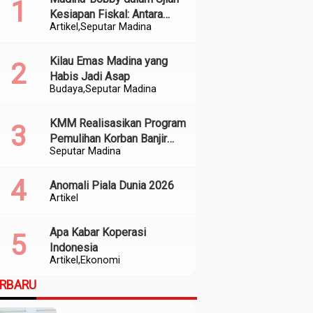
Kesiapan Fiskal: Antara
Artikel
Seputar Madina
Kedekatan Politik dan
Kualitas Perencanaan
Kilau Emas Madina yang
Habis Jadi Asap
Budaya
Seputar Madina
KMM Realisasikan Program
Pemulihan Korban Banjir
Seputar Madina
dan Longsor di Kabupaten
Madina
Anomali Piala Dunia 2026
Artikel
Apa Kabar Koperasi
Indonesia
Artikel
Ekonomi
ERBARU