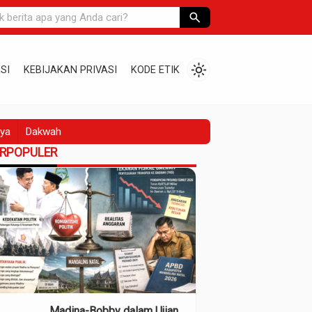
search
light_mode
SI
KEBIJAKAN PRIVASI
KODE ETIK
ya
Dakwah
ERPOPULER
Madina-Bobby dalam Ujian