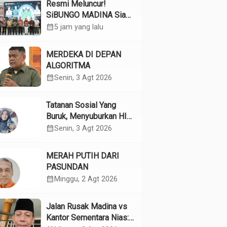
Resmi Meluncur!
SiBUNGO MADINA Siap
Optimalkan Pendapatan
calendar_month
5 jam yang lalu
Daerah Madina
MERDEKA DI DEPAN
ALGORITMA
calendar_month
Senin, 3 Agt 2026
Tatanan Sosial Yang
Buruk, Menyuburkan HIV
Pada Remaja
calendar_month
Senin, 3 Agt 2026
MERAH PUTIH DARI
PASUNDAN
calendar_month
Minggu, 2 Agt 2026
Jalan Rusak Madina vs
Kantor Sementara Nias: