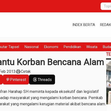
INDEX BERITA
REDAK
utar Tapsel
Nasional
Ekonomi
Pendidikan
Wisata
Buda
T
antu Korban Bencana Alam
print
 Feb 2013
Cetak
Pinterest
Threads
fran Harahap SH meminta kepada eksekutif dan legislatif
rhadap masyarakat yang mengalami korban bencana. Pemkab
akat yang mengalami kerugian material akibat bencana alam.