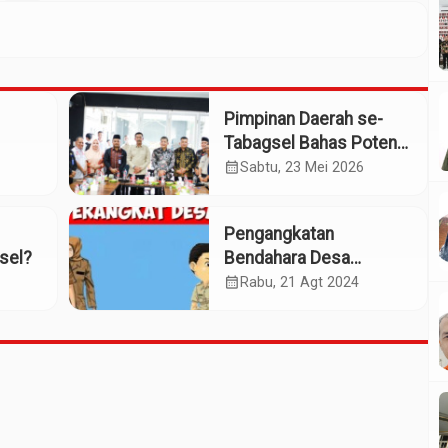
Pimpinan Daerah se-
Tabagsel Bahas Potensi
Penerbangan Dua
calendar_month
Sabtu, 23 Mei 2026
Bandara
Pengangkatan
sel?
Bendahara Desa
Hutabaringin Julu
calendar_month
Rabu, 21 Agt 2024
Diduga Bermasalah