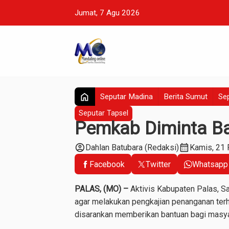
Jumat, 7 Agu 2026
home
Seputar Madina
Berita Sumut
Sep
Seputar Tapsel
Pemkab Diminta B
account_circle
calendar_month
Dahlan Batubara (Redaksi)
Kamis, 21
Facebook
Twitter
Whatsapp
PALAS, (MO) –
Aktivis Kabupaten Palas, Sa
agar melakukan pengkajian penanganan te
disarankan memberikan bantuan bagi masyar