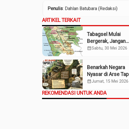
Penulis
: Dahlan Batubara (Redaksi)
ARTIKEL TERKAIT
Tabagsel Mulai
Bergerak, Jangan
Berhenti di Foto
calendar_month
Sabtu, 30 Mei 2026
Bersama
Benarkah Negara
Nyasar di Arse Tap
calendar_month
Jumat, 15 Mei 2026
REKOMENDASI UNTUK ANDA