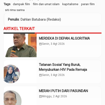
Tags
dampak film
film dan umat islam
kapitalisme
peran film
siti rima sarina
Penulis
: Dahlan Batubara (Redaksi)
ARTIKEL TERKAIT
MERDEKA DI DEPAN ALGORITMA
calendar_month
Senin, 3 Agt 2026
Tatanan Sosial Yang Buruk,
Menyuburkan HIV Pada Remaja
calendar_month
Senin, 3 Agt 2026
MERAH PUTIH DARI PASUNDAN
calendar_month
Minggu, 2 Agt 2026