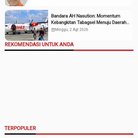
Bandara AH Nasution: Momentum
Kebangkitan Tabagsel Menuju Daerah
Maju
calendar_month
Minggu, 2 Agt 2026
REKOMENDASI UNTUK ANDA
TERPOPULER