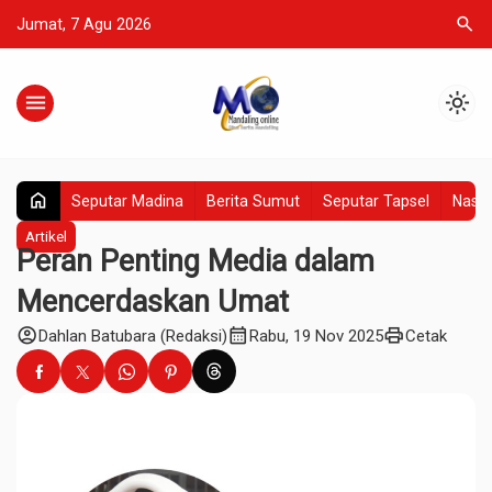
search
Jumat, 7 Agu 2026
menu
light_mode
home
Seputar Madina
Berita Sumut
Seputar Tapsel
Nasio
Artikel
Peran Penting Media dalam
Mencerdaskan Umat
account_circle
calendar_month
print
Dahlan Batubara (Redaksi)
Rabu, 19 Nov 2025
Cetak