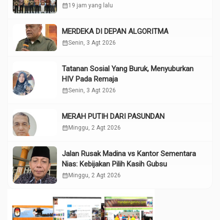
calendar_month
19 jam yang lalu
MERDEKA DI DEPAN ALGORITMA
calendar_month
Senin, 3 Agt 2026
Tatanan Sosial Yang Buruk, Menyuburkan
HIV Pada Remaja
calendar_month
Senin, 3 Agt 2026
MERAH PUTIH DARI PASUNDAN
calendar_month
Minggu, 2 Agt 2026
Jalan Rusak Madina vs Kantor Sementara
Nias: Kebijakan Pilih Kasih Gubsu
calendar_month
Minggu, 2 Agt 2026