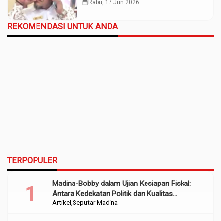
Iskander?
calendar_month
Rabu, 17 Jun 2026
REKOMENDASI UNTUK ANDA
TERPOPULER
Madina-Bobby dalam Ujian Kesiapan Fiskal:
Antara Kedekatan Politik dan Kualitas
Artikel
Seputar Madina
Perencanaan