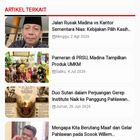
ARTIKEL TERKAIT
Jalan Rusak Madina vs Kantor
Sementara Nias: Kebijakan Pilih Kasih
Gubsu
calendar_month
Minggu, 2 Agt 2026
Pameran di PRSU, Madina Tampilkan
Produk UMKM
calendar_month
Sabtu, 4 Jul 2026
Duo Sutan dalam Perjuangan Gerep
Institute Naik ke Panggung Pahlawan
Nasional
calendar_month
Jumat, 26 Jun 2026
Mengapa Kita Berutang Maaf dan Gelar
Pahlawan pada Sosok Willem