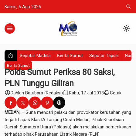
search
Kamis, 6 Agu 2026
menu
light_mode
home
Seputar Madina
Berita Sumut
Seputar Tapsel
Nasio
Berita Sumut
Polda Sumut Periksa 80 Saksi,
PLN Tunggu Giliran
account_circle
calendar_month
print
Dahlan Batubara (Redaksi)
Rabu, 17 Jul 2013
Cetak
MEDAN, –
Guna mencari pelaku dan provokator kerusahan yang
terjadi Lapas Klas IA Tanjung Gusta Medan, Pihak Kepolisian
Daerah Sumatera Utara (Poldasu) akan melakukan pemeriksaan
terhadap pihak Perusahaan Listrik Negara (PLN)